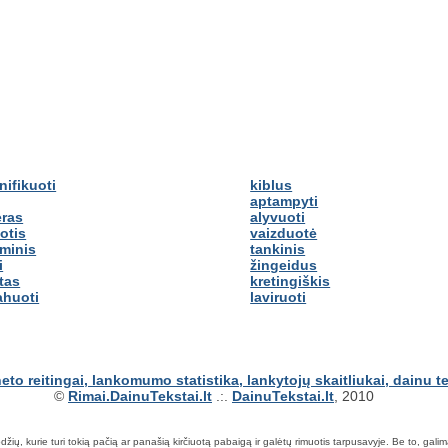
nifikuoti
kiblus
aptampyti
eras
alyvuoti
otis
vaizduotė
minis
tankinis
i
žingeidus
itas
kretingiškis
ahuoti
laviruoti
©
Rimai.DainuTekstai.lt
.:.
DainuTekstai.lt
, 2010
ių, kurie turi tokią pačią ar panašią kirčiuotą pabaigą ir galėtų rimuotis tarpusavyje. Be to, galima ie