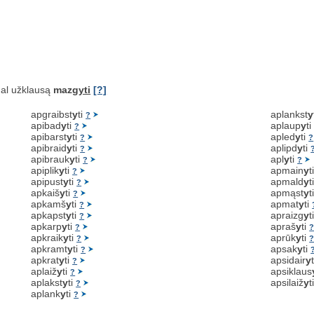
al užklausą
mazg
yti
[?]
apgraibst
y
ti
aplankst
y
?
apibad
y
ti
aplaup
y
t
?
apibarst
y
ti
apled
y
ti
?
?
apibraid
y
ti
aplipd
y
ti
?
apibrauk
y
ti
apl
y
ti
?
?
apiplik
y
ti
apmain
y
t
?
apipust
y
ti
apmald
y
t
?
apkaiš
y
ti
apmąst
y
t
?
apkamš
y
ti
apmat
y
ti
?
apkapst
y
ti
apraizg
y
t
?
apkarp
y
ti
apraš
y
ti
?
apkraik
y
ti
aprūk
y
ti
?
apkramt
y
ti
apsak
y
ti
?
apkrat
y
ti
apsidair
y
?
aplaiž
y
ti
apsiklaus
?
aplakst
y
ti
apsilaiž
y
t
?
aplank
y
ti
?