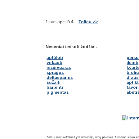
1
puslapis iš
4
Toliau >>
Neseniai ieškoti žodžiai:
aptūloti
perso
virkauti
ilsinti
rezervuaras
kvart
spragus
broliu
deltasparnis
draus
sužalti
aptikt
barbinti
favor
pigmentas
abstr
Rimai.DainuTekstai.lt
yra lietuviškų rimų paieška. Sistema ieško žodž