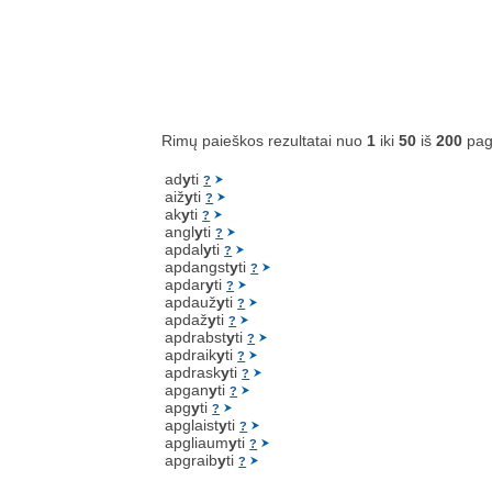
Rimų paieškos rezultatai nuo
1
iki
50
iš
200
pag
ad
y
ti
?
aiž
y
ti
?
ak
y
ti
?
angl
y
ti
?
apdal
y
ti
?
apdangst
y
ti
?
apdar
y
ti
?
apdauž
y
ti
?
apdaž
y
ti
?
apdrabst
y
ti
?
apdraik
y
ti
?
apdrask
y
ti
?
apgan
y
ti
?
apg
y
ti
?
apglaist
y
ti
?
apgliaum
y
ti
?
apgraib
y
ti
?