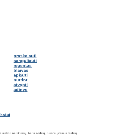
praskalauti
sanguliauti
regentas
blaivas
apkarti
nutrinti
atvypti
adinys
škoti ne tik rimų, bet ir žodžių, turinčių įvairius raidžių