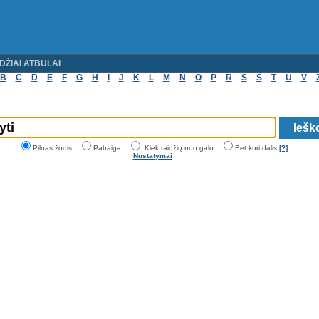
DŽIAI ATBULAI
B
C
D
E
F
G
H
I
J
K
L
M
N
O
P
R
S
Š
T
U
V
Pilnas žodis
Pabaiga
Kiek raidžių nuo galo
Bet kuri dalis
[?]
Nustatymai