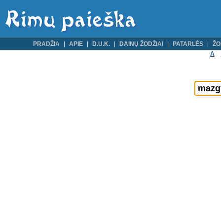
PRADŽIA
APIE
D.U.K.
DAINŲ ŽODŽIAI
PATARLĖS
ŽO
A