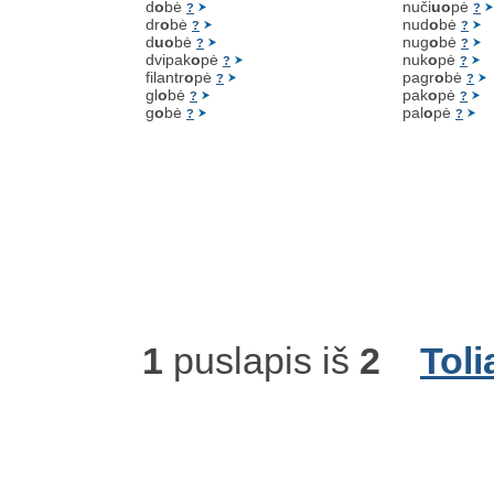
d
o
bė
nuči
uo
pė
?
?
dr
o
bė
nud
o
bė
?
?
d
uo
bė
nug
o
bė
?
?
dvipak
o
pė
nuk
o
pė
?
?
filantr
o
pė
pagr
o
bė
?
?
gl
o
bė
pak
o
pė
?
?
g
o
bė
pal
o
pė
?
?
1
puslapis iš
2
Toli