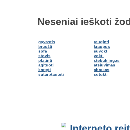
Neseniai ieškoti žod
gyvastis
rauginti
bruožti
kraupus
sofa
suvokti
stovis
vokti
platinti
stebuklingas
agituoti
atsiuvimas
kratyti
abrakas
sutarptautėti
sutukti