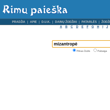
PRADŽIA
APIE
D.U.K.
DAINŲ ŽODŽIAI
PATARLĖS
ŽODŽI
A
B
C
D
E
F
G
H
I
J
Pilnas žodis
Pabaiga