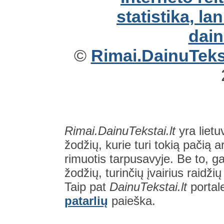
©
Rimai.DainuTekst
Rimai.DainuTekstai.lt
yra lietu
žodžių, kurie turi tokią pačią a
rimuotis tarpusavyje. Be to, gal
žodžių, turinčių įvairius raidži
Taip pat
DainuTekstai.lt
portal
patarlių
paieška.