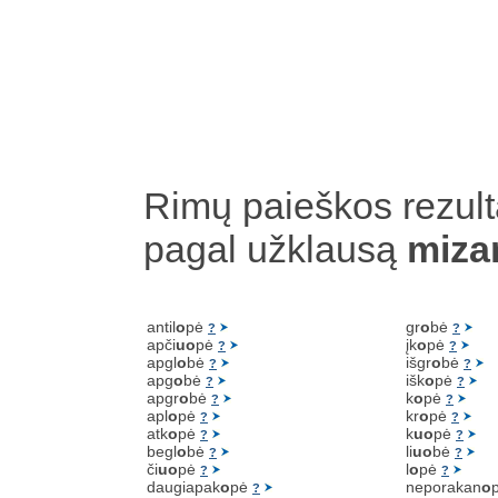
Rimų paieškos rezult
pagal užklausą
miza
antil
o
pė
gr
o
bė
?
?
apči
uo
pė
įk
o
pė
?
?
apgl
o
bė
išgr
o
bė
?
?
apg
o
bė
išk
o
pė
?
?
apgr
o
bė
k
o
pė
?
?
apl
o
pė
kr
o
pė
?
?
atk
o
pė
k
uo
pė
?
?
begl
o
bė
li
uo
bė
?
?
či
uo
pė
l
o
pė
?
?
daugiapak
o
pė
neporakan
o
?