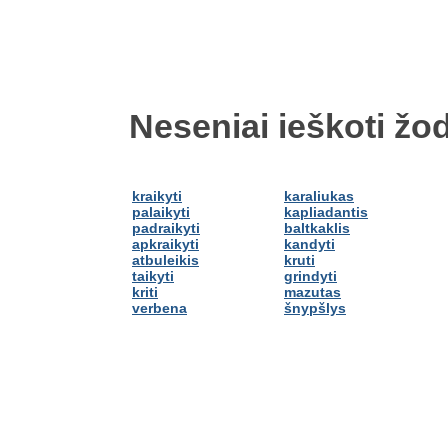
Neseniai ieškoti žod
kraikyti
karaliukas
palaikyti
kapliadantis
padraikyti
baltkaklis
apkraikyti
kandyti
atbuleikis
kruti
taikyti
grindyti
kriti
mazutas
verbena
šnypšlys