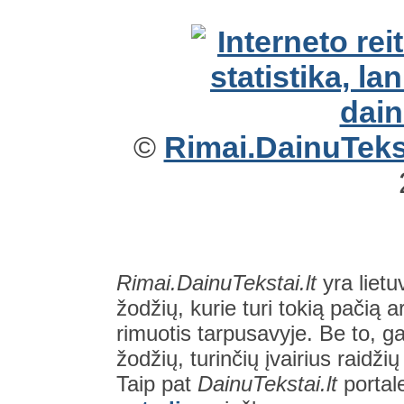
©
Rimai.DainuTekst
Rimai.DainuTekstai.lt
yra lietu
žodžių, kurie turi tokią pačią a
rimuotis tarpusavyje. Be to, gal
žodžių, turinčių įvairius raidži
Taip pat
DainuTekstai.lt
portal