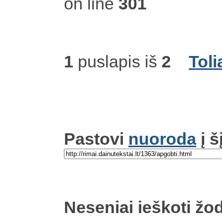
on line
301
1
puslapis iš
2
Toli
Pastovi
nuoroda
į š
Neseniai ieškoti žod