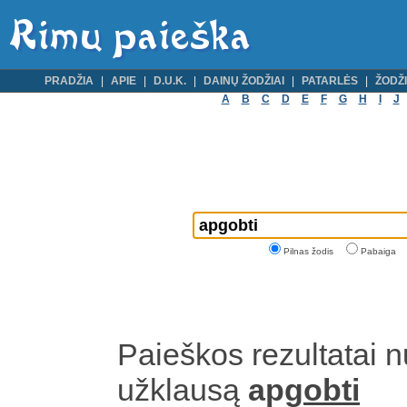
PRADŽIA
APIE
D.U.K.
DAINŲ ŽODŽIAI
PATARLĖS
ŽODŽI
A
B
C
D
E
F
G
H
I
J
Pilnas žodis
Pabaiga
Paieškos rezultatai 
užklausą
apg
obti