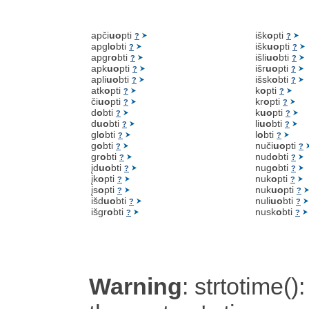
apči
uo
pti
išk
o
pti
?
?
apgl
o
bti
išk
uo
pti
?
?
apgr
o
bti
išli
uo
bti
?
?
apk
uo
pti
išr
uo
pti
?
?
apli
uo
bti
išsk
o
bti
?
?
atk
o
pti
k
o
pti
?
?
či
uo
pti
kr
o
pti
?
?
d
o
bti
k
uo
pti
?
?
d
uo
bti
li
uo
bti
?
?
gl
o
bti
l
o
bti
?
?
g
o
bti
nuči
uo
pti
?
?
gr
o
bti
nud
o
bti
?
?
įd
uo
bti
nug
o
bti
?
?
įk
o
pti
nuk
o
pti
?
?
įs
o
pti
nuk
uo
pti
?
?
išd
uo
bti
nuli
uo
bti
?
?
išgr
o
bti
nusk
o
bti
?
?
Warning
: strtotime():