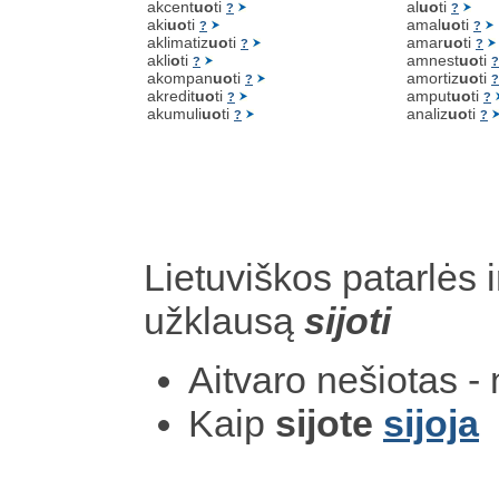
akcent
uo
ti
al
uo
ti
?
?
aki
uo
ti
amal
uo
ti
?
?
aklimatiz
uo
ti
amar
uo
ti
?
?
akli
o
ti
amnest
uo
ti
?
?
akompan
uo
ti
amortiz
uo
ti
?
?
akredit
uo
ti
amput
uo
ti
?
?
akumuli
uo
ti
analiz
uo
ti
?
?
Lietuviškos patarlės i
užklausą
sijoti
Aitvaro nešiotas -
Kaip
sijote
sijoja