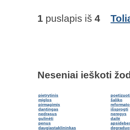
1
puslapis iš
4
Toli
Neseniai ieškoti žod
pietrytinis
poetizuot
miglos
šaliko
pirmagimis
reformato
dantingas
išsprogti
nedrąsus
neregys
gulinėti
dailė
penus
apsidebes
daugiastaklininkas
degraduo