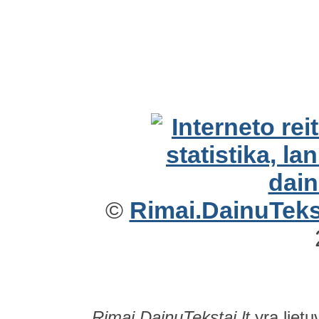
©
Rimai.DainuTekst
Rimai.DainuTekstai.lt
yra lietu