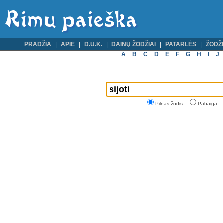
PRADŽIA
APIE
D.U.K.
DAINŲ ŽODŽIAI
PATARLĖS
ŽODŽI
A
B
C
D
E
F
G
H
I
J
Pilnas žodis
Pabaiga