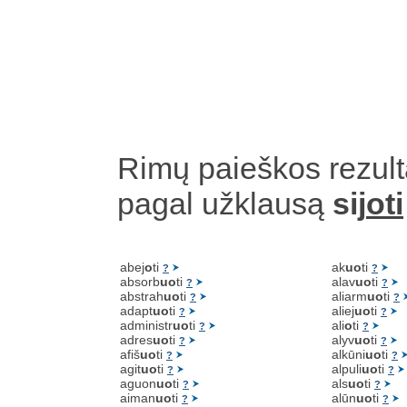
Rimų paieškos rezult
pagal užklausą
sij
oti
abej
o
ti
ak
uo
ti
?
?
absorb
uo
ti
alav
uo
ti
?
?
abstrah
uo
ti
aliarm
uo
ti
?
?
adapt
uo
ti
aliej
uo
ti
?
?
administr
uo
ti
ali
o
ti
?
?
adres
uo
ti
alyv
uo
ti
?
?
afiš
uo
ti
alkūni
uo
ti
?
?
agit
uo
ti
alpuli
uo
ti
?
?
aguon
uo
ti
als
uo
ti
?
?
aiman
uo
ti
alūn
uo
ti
?
?