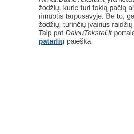
žodžių, kurie turi tokią pačią a
rimuotis tarpusavyje. Be to, gal
žodžių, turinčių įvairius raidži
Taip pat
DainuTekstai.lt
portal
patarlių
paieška.