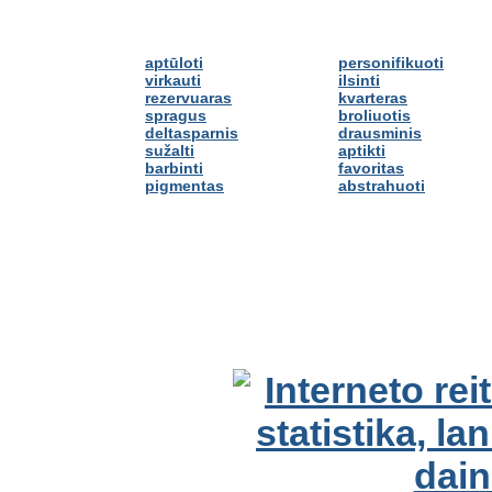
aptūloti
personifikuoti
virkauti
ilsinti
rezervuaras
kvarteras
spragus
broliuotis
deltasparnis
drausminis
sužalti
aptikti
barbinti
favoritas
pigmentas
abstrahuoti