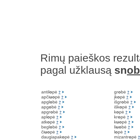
Rimų paieškos rezult
pagal užklausą
sn
ob
antil
o
pė
gr
o
bė
?
?
apči
uo
pė
įk
o
pė
?
?
apgl
o
bė
išgr
o
bė
?
?
apg
o
bė
išk
o
pė
?
?
apgr
o
bė
k
o
pė
?
?
apl
o
pė
kr
o
pė
?
?
atk
o
pė
k
uo
pė
?
?
begl
o
bė
li
uo
bė
?
?
či
uo
pė
l
o
pė
?
?
daugiapak
o
pė
mizantr
o
pė
?
?