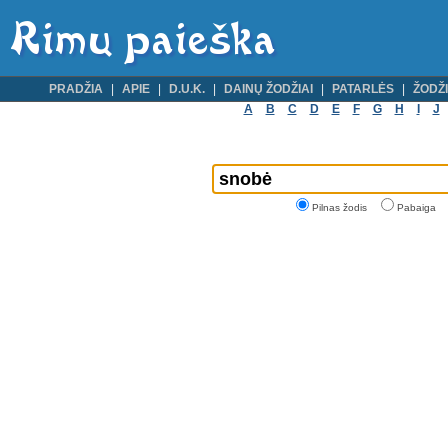
PRADŽIA
APIE
D.U.K.
DAINŲ ŽODŽIAI
PATARLĖS
ŽODŽI
A
B
C
D
E
F
G
H
I
J
Pilnas žodis
Pabaiga