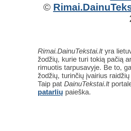
©
Rimai.DainuTekst
Rimai.DainuTekstai.lt
yra lietu
žodžių, kurie turi tokią pačią a
rimuotis tarpusavyje. Be to, gal
žodžių, turinčių įvairius raidži
Taip pat
DainuTekstai.lt
portal
patarlių
paieška.