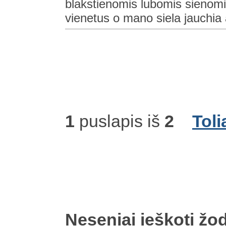
blakstienomis lubomis sienomis
vienetus o mano siela jauchia 
1
puslapis iš
2
Toli
Neseniai ieškoti žod