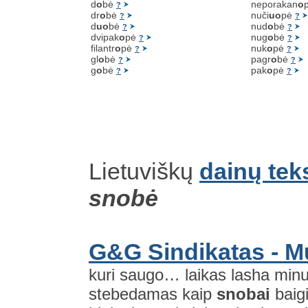
d
o
bė
neporakan
o
?
dr
o
bė
nuči
uo
pė
?
?
d
uo
bė
nud
o
bė
?
?
dvipak
o
pė
nug
o
bė
?
?
filantr
o
pė
nuk
o
pė
?
?
gl
o
bė
pagr
o
bė
?
?
g
o
bė
pak
o
pė
?
?
Lietuviškų
dainų tek
snobė
G&G Sindikatas - M
kuri saugo… laikas lasha minu
stebedamas kaip
snobai
baig