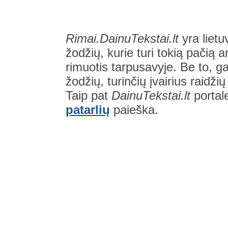
Rimai.DainuTekstai.lt
yra lietu
žodžių, kurie turi tokią pačią a
rimuotis tarpusavyje. Be to, gal
žodžių, turinčių įvairius raidži
Taip pat
DainuTekstai.lt
portal
patarlių
paieška.