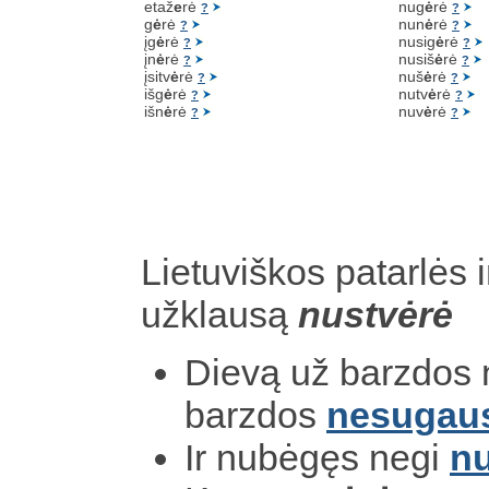
etaž
e
rė
nug
ė
rė
?
?
g
ė
rė
nun
ė
rė
?
?
įg
ė
rė
nusig
ė
rė
?
?
įn
ė
rė
nusiš
ė
rė
?
?
įsitv
ė
rė
nuš
ė
rė
?
?
išg
ė
rė
nutv
ė
rė
?
?
išn
ė
rė
nuv
ė
rė
?
?
Lietuviškos patarlės i
užklausą
nustvėrė
Dievą už barzdos n
barzdos
nesugau
Ir nubėgęs negi
nu