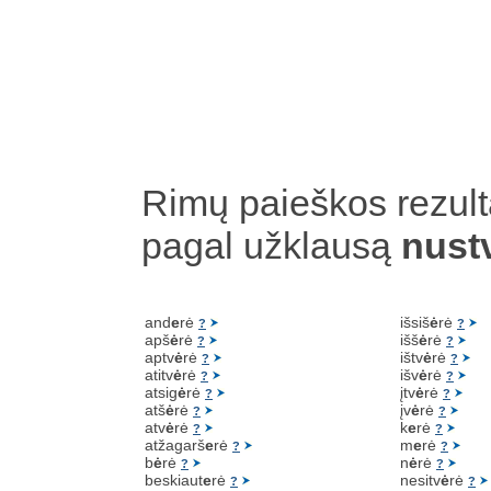
Rimų paieškos rezult
pagal užklausą
nust
and
e
rė
išsiš
ė
rė
?
?
apš
ė
rė
išš
ė
rė
?
?
aptv
ė
rė
ištv
ė
rė
?
?
atitv
ė
rė
išv
ė
rė
?
?
atsig
ė
rė
įtv
ė
rė
?
?
atš
ė
rė
įv
ė
rė
?
?
atv
ė
rė
k
e
rė
?
?
atžagarš
e
rė
m
e
rė
?
?
b
ė
rė
n
ė
rė
?
?
beskiaut
e
rė
nesitv
ė
rė
?
?