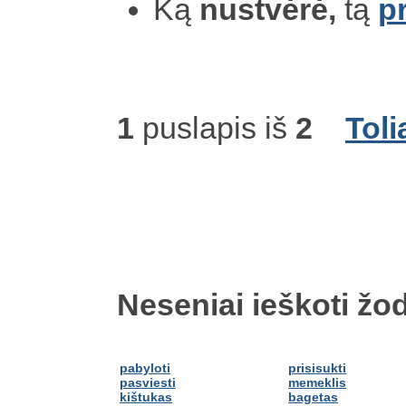
Ką
nustvėrė,
tą
p
1
puslapis iš
2
Toli
Neseniai ieškoti žod
pabyloti
prisisukti
pasviesti
memeklis
kištukas
bagetas