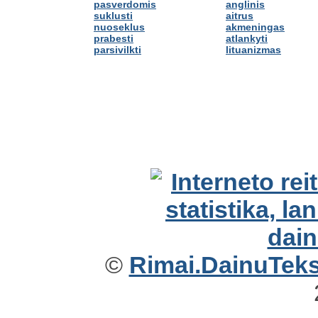
pasverdomis
anglinis
suklusti
aitrus
nuoseklus
akmeningas
prabesti
atlankyti
parsivilkti
lituanizmas
©
Rimai.DainuTekst