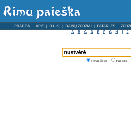
PRADŽIA
APIE
D.U.K.
DAINŲ ŽODŽIAI
PATARLĖS
ŽODŽI
A
B
C
D
E
F
G
H
I
J
Pilnas žodis
Pabaiga