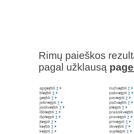
Rimų paieškos rezult
pagal užklausą
pag
e
apg
e
r
bti
nužv
a
r
bti
?
?
bl
e
r
bti
pakn
e
r
pti
?
?
g
e
r
bti
pav
e
r
pti
?
?
įsikn
e
r
pti
pažv
a
r
bti
?
?
įsiskv
e
r
bti
pl
e
r
pti
?
?
išbl
e
r
bti
prasiskv
e
r
bt
?
išpl
e
r
pti
prav
e
r
pti
?
?
įt
e
r
pti
priv
e
r
pti
?
?
k
e
r
bti
skv
e
r
bti
?
?
k
e
r
pti
supl
e
r
pti
?
?