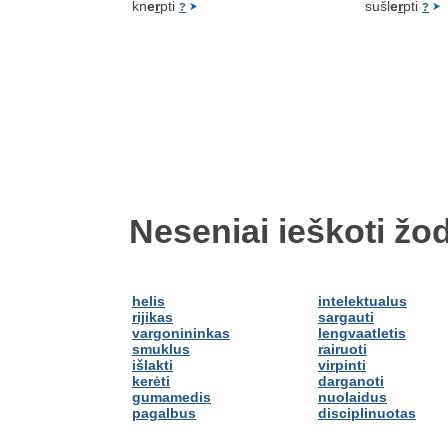
kn
e
r
pti
sušl
e
r
pti
?
?
Neseniai ieškoti žod
helis
intelektualus
rijikas
sargauti
vargonininkas
lengvaatletis
smuklus
rairuoti
išlakti
virpinti
kerėti
darganoti
gumamedis
nuolaidus
pagalbus
disciplinuotas