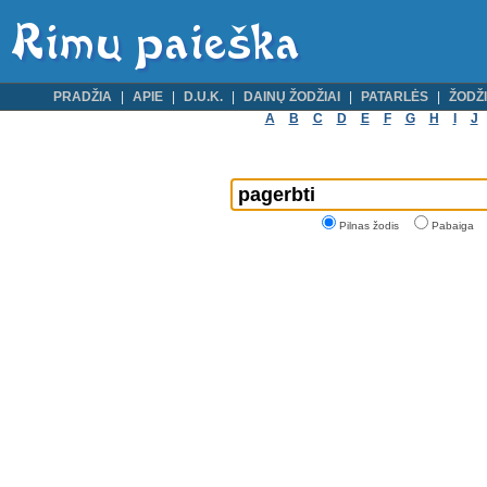
PRADŽIA
APIE
D.U.K.
DAINŲ ŽODŽIAI
PATARLĖS
ŽODŽI
A
B
C
D
E
F
G
H
I
J
Pilnas žodis
Pabaiga