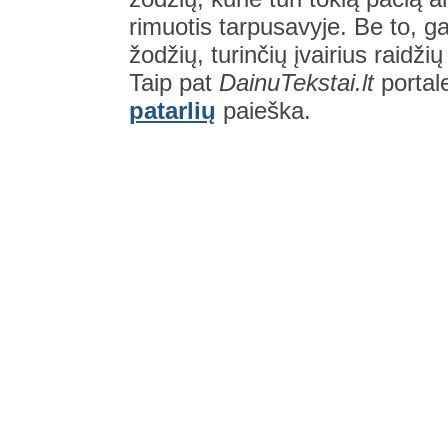
rimuotis tarpusavyje. Be to, gal
žodžių, turinčių įvairius raidži
Taip pat
DainuTekstai.lt
portal
patarlių
paieška.