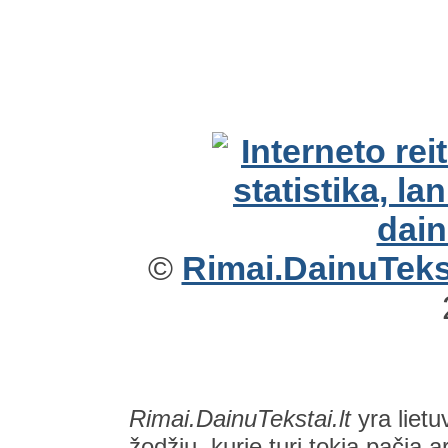
©
Rimai.DainuTekst
Rimai.DainuTekstai.lt
yra lietu
žodžių, kurie turi tokią pačią a