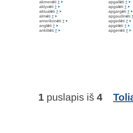
akmen
ė
ti
apgail
ė
ti
?
?
aktyv
ė
ti
apgal
ė
ti
?
?
aktual
ė
ti
apgarg
ė
ti
?
?
alm
ė
ti
apgaudin
ė
ti
?
amerikon
ė
ti
apged
ė
ti
?
?
angl
ė
ti
apgėl
ė
ti
?
?
ankšt
ė
ti
apgen
ė
ti
?
?
1
puslapis iš
4
Toli