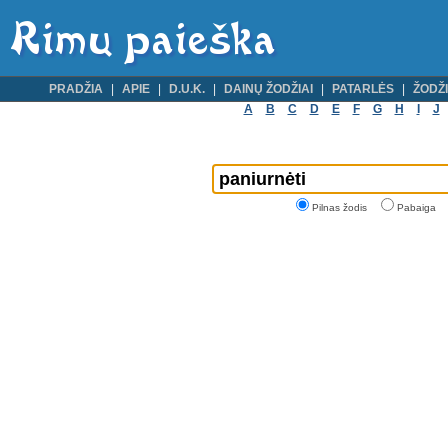
PRADŽIA
APIE
D.U.K.
DAINŲ ŽODŽIAI
PATARLĖS
ŽODŽI
A
B
C
D
E
F
G
H
I
J
Pilnas žodis
Pabaiga