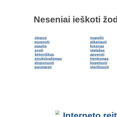
Neseniai ieškoti žod
slopus
nupešti
purpsoti
atkariauti
pjautis
kresnas
svoti
stelažas
šėtoniškas
apversti
struktūralizmas
trenksmas
disponuoti
kupetuoti
pasimesti
sterilizuoti