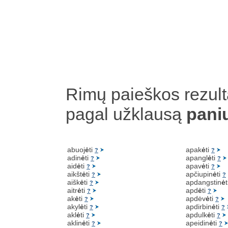
Rimų paieškos rezult
pagal užklausą
pani
abuoj
ė
ti
apak
ė
ti
?
?
adin
ė
ti
apangl
ė
ti
?
?
aid
ė
ti
apav
ė
ti
?
?
aikšt
ė
ti
apčiupin
ė
ti
?
?
aišk
ė
ti
apdangstin
ė
?
aitr
ė
ti
apd
ė
ti
?
?
ak
ė
ti
apdėv
ė
ti
?
?
akyl
ė
ti
apdirbin
ė
ti
?
?
akl
ė
ti
apdulk
ė
ti
?
?
aklin
ė
ti
apeidin
ė
ti
?
?