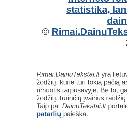
©
Rimai.DainuTekst
Rimai.DainuTekstai.lt
yra lietu
žodžių, kurie turi tokią pačią a
rimuotis tarpusavyje. Be to, gal
žodžių, turinčių įvairius raidži
Taip pat
DainuTekstai.lt
portal
patarlių
paieška.