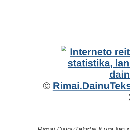
©
Rimai.DainuTekst
Rimai.DainuTekstai.lt
yra lietu