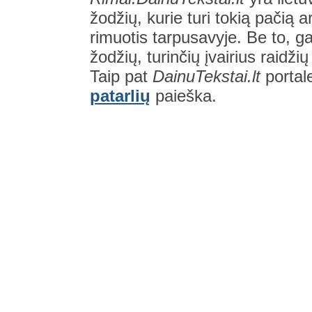
žodžių, kurie turi tokią pačią a
rimuotis tarpusavyje. Be to, gal
žodžių, turinčių įvairius raidži
Taip pat
DainuTekstai.lt
portal
patarlių
paieška.