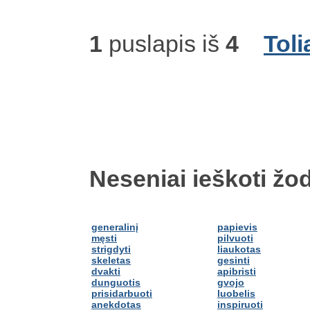
1
puslapis iš
4
Toli
Neseniai ieškoti žod
generalinį
papievis
męsti
pilvuoti
strigdyti
liaukotas
skeletas
gesinti
dvakti
apibristi
dunguotis
gvojo
prisidarbuoti
luobelis
anekdotas
inspiruoti