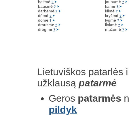
baltm
ė
jaunum
ė
?
?
bausm
ė
kam
e
?
?
darbėm
ė
kilm
ė
?
?
dėm
ė
kryžm
ė
?
?
dom
ė
lygm
ė
?
?
drausm
ė
linkm
ė
?
?
drėgm
ė
mažum
ė
?
?
Lietuviškos patarlės i
užklausą
patarmė
Geros
patarmės
n
pildyk