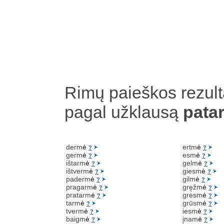
Rimų paieškos rezult
pagal užklausą
pata
derm
ė
ertm
ė
?
?
germ
ė
esm
ė
?
?
ištarm
ė
gelm
ė
?
?
ištverm
ė
giesm
ė
?
?
paderm
ė
gilm
ė
?
?
pragarm
ė
gręžm
ė
?
?
pratarm
ė
grėsm
ė
?
?
tarm
ė
grūsm
ė
?
?
tverm
ė
iesm
ė
?
?
baigm
ė
įnam
ė
?
?