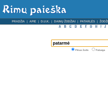
PRADŽIA
APIE
D.U.K.
DAINŲ ŽODŽIAI
PATARLĖS
ŽODŽI
A
B
C
D
E
F
G
H
I
J
Pilnas žodis
Pabaiga