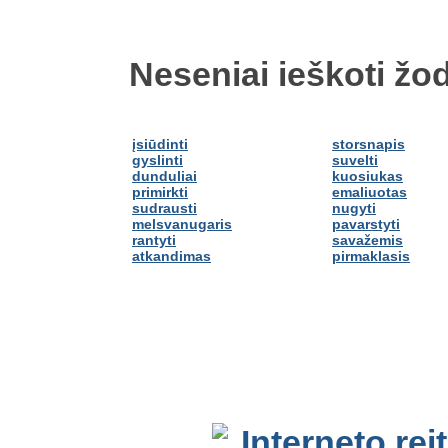
Neseniai ieškoti žod
įsiūdinti
storsnapis
gyslinti
suvelti
dunduliai
kuosiukas
primirkti
emaliuotas
sudrausti
nugyti
melsvanugaris
pavarstyti
rantyti
savažemis
atkandimas
pirmaklasis