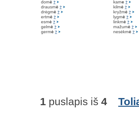
dom
ė
kam
e
?
?
drausm
ė
kilm
ė
?
?
drėgm
ė
kryžm
ė
?
?
ertm
ė
lygm
ė
?
?
esm
ė
linkm
ė
?
?
gelm
ė
mažum
ė
?
?
germ
ė
nesėkm
ė
?
?
1
puslapis iš
4
Toli