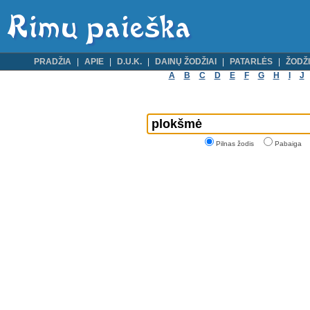
PRADŽIA
APIE
D.U.K.
DAINŲ ŽODŽIAI
PATARLĖS
ŽODŽI
A
B
C
D
E
F
G
H
I
J
Pilnas žodis
Pabaiga