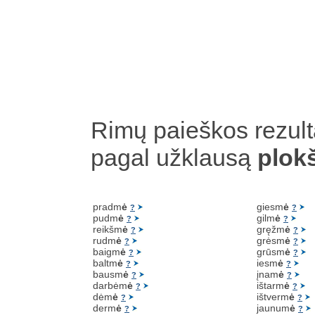
Rimų paieškos rezult
pagal užklausą
plok
pradm
ė
giesm
ė
?
?
pudm
ė
gilm
ė
?
?
reikšm
ė
gręžm
ė
?
?
rudm
ė
grėsm
ė
?
?
baigm
ė
grūsm
ė
?
?
baltm
ė
iesm
ė
?
?
bausm
ė
įnam
ė
?
?
darbėm
ė
ištarm
ė
?
?
dėm
ė
ištverm
ė
?
?
derm
ė
jaunum
ė
?
?