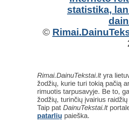
©
Rimai.DainuTekst
Rimai.DainuTekstai.lt
yra lietu
žodžių, kurie turi tokią pačią a
rimuotis tarpusavyje. Be to, gal
žodžių, turinčių įvairius raidži
Taip pat
DainuTekstai.lt
portal
patarlių
paieška.