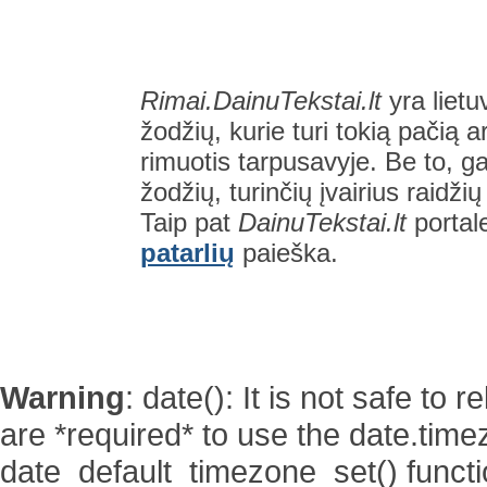
Rimai.DainuTekstai.lt
yra lietu
žodžių, kurie turi tokią pačią a
rimuotis tarpusavyje. Be to, gal
žodžių, turinčių įvairius raidži
Taip pat
DainuTekstai.lt
portal
patarlių
paieška.
Warning
: date(): It is not safe to
are *required* to use the date.time
date_default_timezone_set() functi