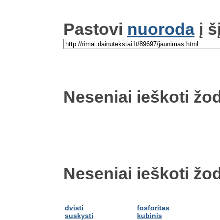
Pastovi
nuoroda
į š
Neseniai ieškoti žod
Neseniai ieškoti žod
dvisti
fosforitas
suskysti
kubinis