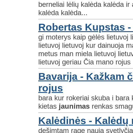
berneliai lėlių kalėda kalėda ir
kalėda kalėda...
Robertas Kupstas - 
gi moterys kaip gėlės lietuvoj
lietuvoj lietuvoj kur dainuoja m
metus man miela lietuvoj lietu
lietuvoj geriau Čia mano rojus 
Bavarija - Kažkam č
rojus
bara kur rokeriai skuba i bara 
kietas
jaunimas
renkas smagu
Kalėdinės - Kalėdų 
dešimtam rage nauja svetlyčia t