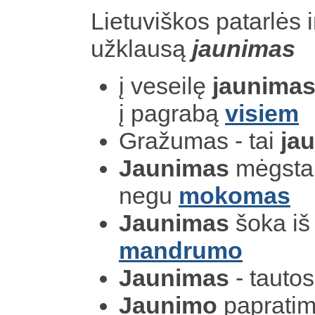
Lietuviškos patarlės i
užklausą
jaunimas
į veseilę
jaunimas
į pagrabą
visiem
Gražumas - tai
ja
Jaunimas
mėgsta 
negu
mokomas
Jaunimas
šoka iš
mandrumo
Jaunimas
- tauto
Jaunimo
papratima