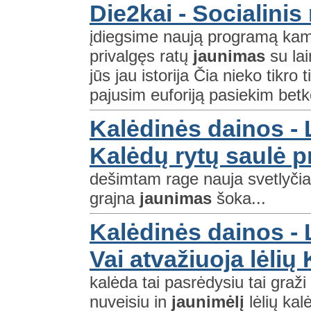
Die2kai - Socialini
įdiegsime naują programą ka
privalgęs ratų
jaunimas
su la
jūs jau istorija Čia nieko tikro 
pajusim euforiją pasiekim betk
Kalėdinės dainos - L
Kalėdų rytų saulė 
dešimtam rage nauja svetlyčia t
grajna
jaunimas
šoka...
Kalėdinės dainos - L
Vai atvažiuoja lėlių
kalėda tai pasrėdysiu tai graži
nuveisiu in
jaunimėlį
lėlių kal