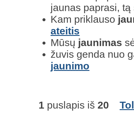
jaunas paprasi, t
Kam priklauso
jau
ateitis
Mūsų
jaunimas
sė
žuvis genda nuo 
jaunimo
1
puslapis iš
20
To