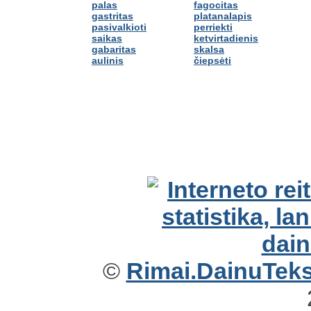
palas
fagocitas
gastritas
platanalapis
pasivalkioti
perriekti
saikas
ketvirtadienis
gabaritas
skalsa
aulinis
čiepsėti
©
Rimai.DainuTekst