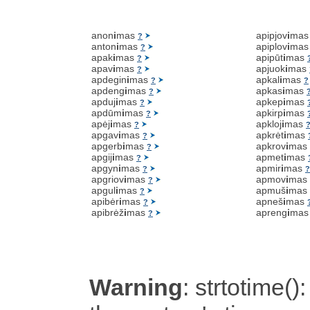
anon
i
mas
apipjov
i
ma
?
anton
i
mas
apiplov
i
ma
?
apak
i
mas
apipūt
i
mas
?
apav
i
mas
apjuok
i
mas
?
apdegin
i
mas
apkal
i
mas
?
?
apdeng
i
mas
apkas
i
mas
?
apduj
i
mas
apkep
i
mas
?
apdūm
i
mas
apkirp
i
mas
?
apėj
i
mas
apkloj
i
mas
?
apgav
i
mas
apkrėt
i
mas
?
apgerb
i
mas
apkrov
i
mas
?
apgij
i
mas
apmet
i
mas
?
apgyn
i
mas
apmir
i
mas
?
?
apgriov
i
mas
apmov
i
mas
?
apgul
i
mas
apmuš
i
mas
?
apibėr
i
mas
apneš
i
mas
?
apibrėž
i
mas
apreng
i
ma
?
Warning
: strtotime():