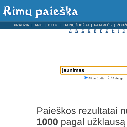
PRADŽIA
APIE
D.U.K.
DAINŲ ŽODŽIAI
PATARLĖS
ŽODŽI
A
B
C
D
E
F
G
H
I
J
Pilnas žodis
Pabaiga
Paieškos rezultatai 
1000
pagal užklaus