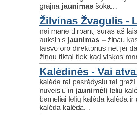
grajna
jaunimas
šoka...
Žilvinas Žvagulis - 
nei mane dirbantį suras aš lais
auksinis
jaunimas
– žinau kas
laisvo oro direktorius net jei
žinau tiktai tiek kad viskas man
Kalėdinės - Vai atva
kalėda tai pasrėdysiu tai graži
nuveisiu in
jaunimėlį
lėlių kal
berneliai lėlių kalėda kalėda ir
kalėda kalėda...