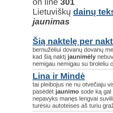
on line
301
Lietuviškų
dainų tek
jaunimas
Šią naktelę per nakt
bernužėliui dovanų dovanų merg
kad šią naktį
jaunimėly
nebuva
nemigau nemigau su broleliu o
Lina ir Mindė
tai pleibojus ne nu otvečiaju v
pasėdėt
jaunimo
sode ką gal i
nepavyks manęs lengvai suvilio
turėsiu autoteises aš turiu graž