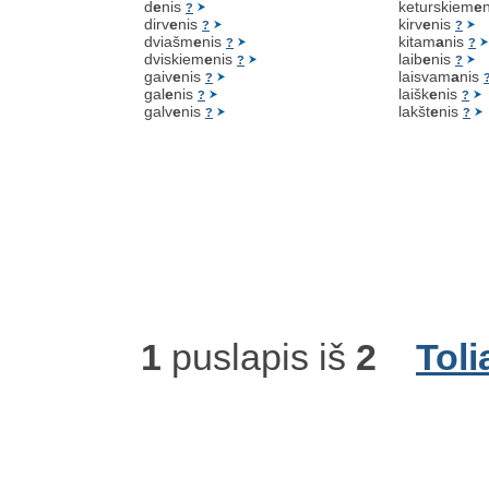
d
e
nis
keturskiem
e
?
dirv
e
nis
kirv
e
nis
?
?
dviašm
e
nis
kitam
a
nis
?
?
dviskiem
e
nis
laib
e
nis
?
?
gaiv
e
nis
laisvam
a
nis
?
gal
e
nis
laišk
e
nis
?
?
galv
e
nis
lakšt
e
nis
?
?
1
puslapis iš
2
Toli