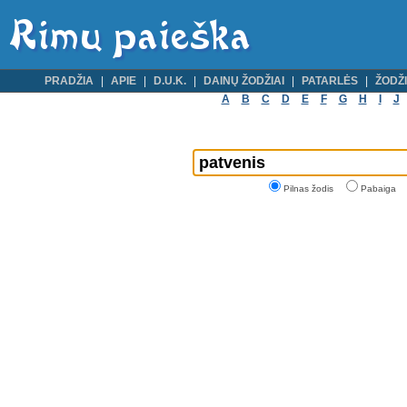
PRADŽIA
APIE
D.U.K.
DAINŲ ŽODŽIAI
PATARLĖS
ŽODŽI
A
B
C
D
E
F
G
H
I
J
Pilnas žodis
Pabaiga