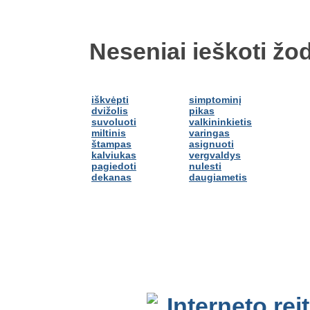
Neseniai ieškoti žod
iškvėpti
simptominį
dvižolis
pikas
suvoluoti
valkininkietis
miltinis
varingas
štampas
asignuoti
kalviukas
vergvaldys
pagiedoti
nulesti
dekanas
daugiametis