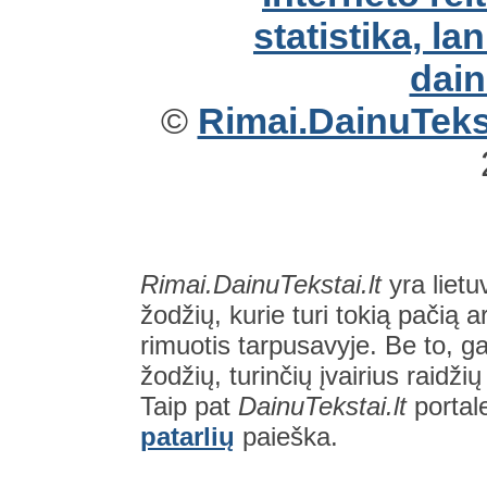
©
Rimai.DainuTekst
Rimai.DainuTekstai.lt
yra lietu
žodžių, kurie turi tokią pačią a
rimuotis tarpusavyje. Be to, gal
žodžių, turinčių įvairius raidži
Taip pat
DainuTekstai.lt
portal
patarlių
paieška.