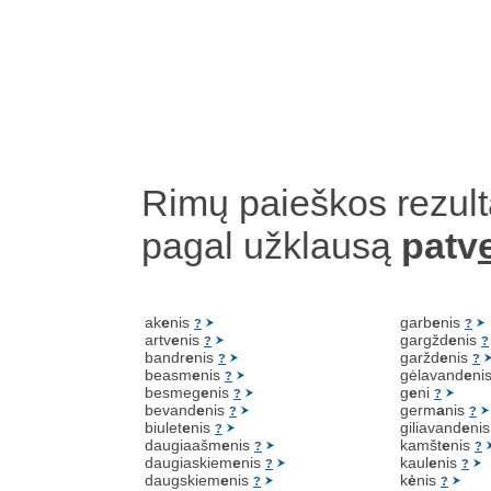
Rimų paieškos rezult
pagal užklausą
patv
ak
e
nis
garb
e
nis
?
?
artv
e
nis
gargžd
e
nis
?
?
bandr
e
nis
garžd
e
nis
?
?
beasm
e
nis
gėlavand
e
ni
?
besmeg
e
nis
g
e
ni
?
?
bevand
e
nis
germ
a
nis
?
?
biulet
e
nis
giliavand
e
ni
?
daugiaašm
e
nis
kamšt
e
nis
?
?
daugiaskiem
e
nis
kaul
e
nis
?
?
daugskiem
e
nis
k
ė
nis
?
?