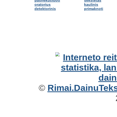
pašnekučiuoti
sekstetas
oratorius
kaulinis
detektorinis
primaknoti
©
Rimai.DainuTekst