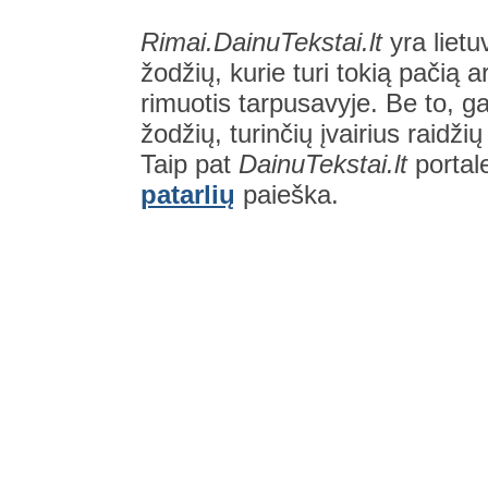
Rimai.DainuTekstai.lt
yra lietu
žodžių, kurie turi tokią pačią a
rimuotis tarpusavyje. Be to, gal
žodžių, turinčių įvairius raidži
Taip pat
DainuTekstai.lt
portal
patarlių
paieška.