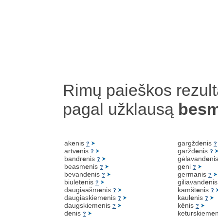
Rimų paieškos rezult
pagal užklausą
bes
ak
e
nis
gargžd
e
nis
?
?
artv
e
nis
garžd
e
nis
?
?
bandr
e
nis
gėlavand
e
ni
?
beasm
e
nis
g
e
ni
?
?
bevand
e
nis
germ
a
nis
?
?
biulet
e
nis
giliavand
e
ni
?
daugiaašm
e
nis
kamšt
e
nis
?
?
daugiaskiem
e
nis
kaul
e
nis
?
?
daugskiem
e
nis
k
ė
nis
?
?
d
e
nis
keturskiem
e
?