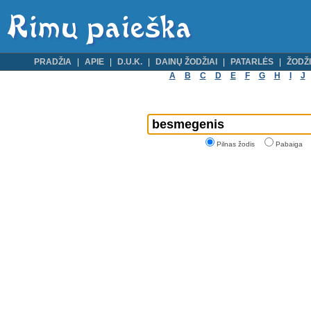
PRADŽIA
APIE
D.U.K.
DAINŲ ŽODŽIAI
PATARLĖS
ŽODŽI
A
B
C
D
E
F
G
H
I
J
Pilnas žodis
Pabaiga