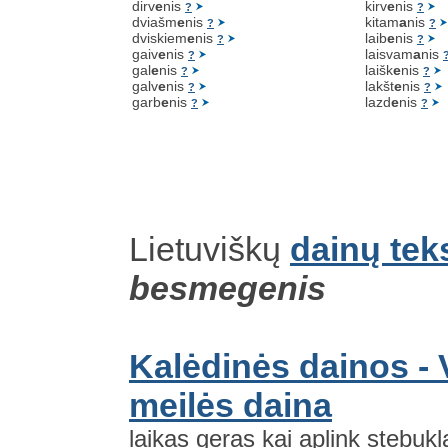
dirv
e
nis
kirv
e
nis
?
?
dviašm
e
nis
kitam
a
nis
?
?
dviskiem
e
nis
laib
e
nis
?
?
gaiv
e
nis
laisvam
a
nis
?
gal
e
nis
laišk
e
nis
?
?
galv
e
nis
lakšt
e
nis
?
?
garb
e
nis
lazd
e
nis
?
?
Lietuviškų
dainų tek
besmegenis
Kalėdinės dainos - Vi
meilės daina
laikas geras kai aplink stebuk