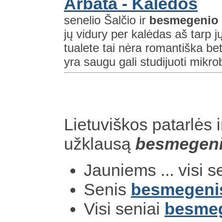
Arbata - Kalėdos
senelio Šalčio ir
besmegenio
jų vidury per kalėdas aš tarp jų
tualete tai nėra romantiška be
yra saugu gali studijuoti mikrob
Lietuviškos patarlės i
užklausą
besmegen
Jauniems ... visi s
Senis
besmegeni
Visi seniai
besmeg