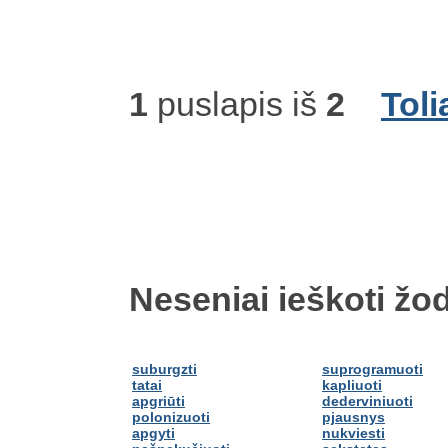
1
puslapis iš
2
Toli
Neseniai ieškoti žod
suburgzti
suprogramuoti
tatai
kapliuoti
apgriūti
dederviniuoti
polonizuoti
pjausnys
apgyti
nukviesti