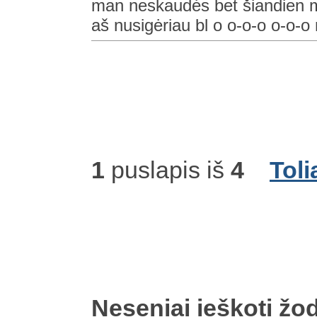
man neskaudės bet šiandien m
aš nusigėriau bl o o-o-o o-o-o 
1
puslapis iš
4
Toli
Neseniai ieškoti žod