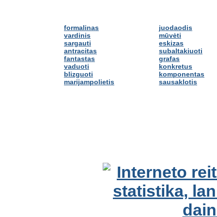
formalinas
juodaodis
vardinis
mūvėti
sargauti
eskizas
antracitas
subaltakiuoti
fantastas
grafas
vaduoti
konkretus
blizguoti
komponentas
marijampolietis
sausaklotis