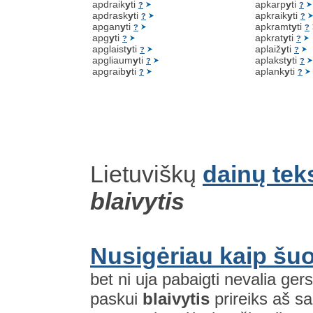
apdraik
y
ti
apkarp
y
ti
?
?
apdrask
y
ti
apkraik
y
ti
?
?
apgan
y
ti
apkramt
y
ti
?
?
apg
y
ti
apkrat
y
ti
?
?
apglaist
y
ti
aplaiž
y
ti
?
?
apgliaum
y
ti
aplakst
y
ti
?
?
apgraib
y
ti
aplank
y
ti
?
?
Lietuviškų
dainų tek
blaivytis
Nusigėriau kaip šu
bet ni uja pabaigti nevalia gersi
paskui
blaivytis
prireiks aš sa