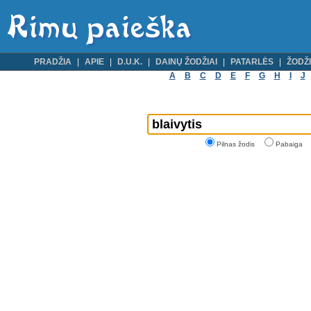
PRADŽIA
APIE
D.U.K.
DAINŲ ŽODŽIAI
PATARLĖS
ŽODŽI
A
B
C
D
E
F
G
H
I
J
Pilnas žodis
Pabaiga