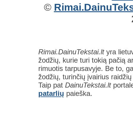
©
Rimai.DainuTekst
Rimai.DainuTekstai.lt
yra lietu
žodžių, kurie turi tokią pačią a
rimuotis tarpusavyje. Be to, gal
žodžių, turinčių įvairius raidži
Taip pat
DainuTekstai.lt
portal
patarlių
paieška.