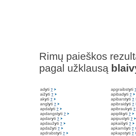
Rimų paieškos rezult
pagal užklausą
blaiv
ad
y
ti
apgraibst
y
ti
?
aiž
y
ti
apibad
y
ti
?
?
ak
y
ti
apibarst
y
ti
?
?
angl
y
ti
apibraid
y
ti
?
?
apdal
y
ti
apibrauk
y
ti
?
?
apdangst
y
ti
apiplik
y
ti
?
?
apdar
y
ti
apipust
y
ti
?
?
apdauž
y
ti
apkaiš
y
ti
?
?
apdaž
y
ti
apkamš
y
ti
?
?
apdrabst
y
ti
apkapst
y
ti
?
?