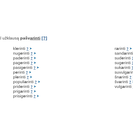
l užklausą
pašv
arinti
[?]
kl
e
rinti
r
a
rinti
?
?
nug
e
rinti
sand
a
rint
?
pad
e
rinti
sud
e
rinti
?
pag
e
rinti
sug
e
rinti
?
pasig
e
rinti
suk
a
rinti
?
p
e
rinti
suvulg
a
ri
?
pl
e
rinti
šn
a
rinti
?
?
populi
a
rinti
šv
a
rinti
?
?
prid
e
rinti
vulg
a
rinti
?
prig
a
rinti
?
prisig
e
rinti
?