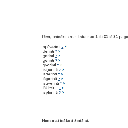
Rimų paieškos rezultatai nuo
1
iki
31
iš
31
paga
apšv
a
rinti
?
d
e
rinti
?
g
a
rinti
?
g
e
rinti
?
gv
e
rinti
?
įsig
e
rinti
?
išd
e
rinti
?
išg
a
rinti
?
išgv
e
rinti
?
iškl
e
rinti
?
išpl
e
rinti
?
Neseniai ieškoti žodžiai: