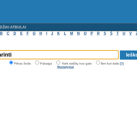
DŽIAI ATBULAI
B
C
D
E
F
G
H
I
J
K
L
M
N
O
P
R
S
Š
T
U
V
Pilnas žodis
Pabaiga
Kiek raidžių nuo galo
Bet kuri dalis
[?]
Nustatymai