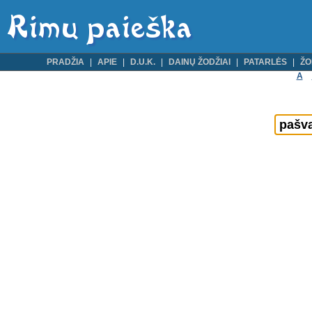
PRADŽIA
APIE
D.U.K.
DAINŲ ŽODŽIAI
PATARLĖS
ŽO
A