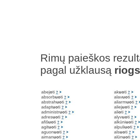
Rimų paieškos rezult
pagal užklausą
riog
abej
o
ti
ak
uo
ti
?
?
absorb
uo
ti
alav
uo
ti
?
?
abstrah
uo
ti
aliarm
uo
ti
?
?
adapt
uo
ti
aliej
uo
ti
?
?
administr
uo
ti
ali
o
ti
?
?
adres
uo
ti
alyv
uo
ti
?
?
afiš
uo
ti
alkūni
uo
ti
?
?
agit
uo
ti
alpuli
uo
ti
?
?
aguon
uo
ti
als
uo
ti
?
?
aiman
uo
ti
alūn
uo
ti
?
?