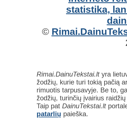
©
Rimai.DainuTekst
Rimai.DainuTekstai.lt
yra lietu
žodžių, kurie turi tokią pačią a
rimuotis tarpusavyje. Be to, gal
žodžių, turinčių įvairius raidži
Taip pat
DainuTekstai.lt
portal
patarlių
paieška.