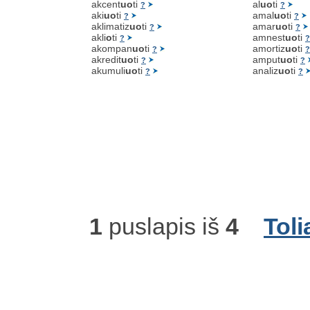
akcent
uo
ti
al
uo
ti
?
?
aki
uo
ti
amal
uo
ti
?
?
aklimatiz
uo
ti
amar
uo
ti
?
?
akli
o
ti
amnest
uo
ti
?
?
akompan
uo
ti
amortiz
uo
ti
?
?
akredit
uo
ti
amput
uo
ti
?
?
akumuli
uo
ti
analiz
uo
ti
?
?
1
puslapis iš
4
Toli