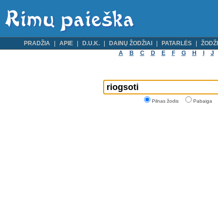
PRADŽIA
APIE
D.U.K.
DAINŲ ŽODŽIAI
PATARLĖS
ŽODŽI
A
B
C
D
E
F
G
H
I
J
Pilnas žodis
Pabaiga