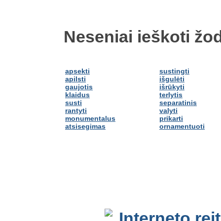
Neseniai ieškoti žod
apsekti
sustingti
apilsti
išgulėti
gaujotis
išrūkyti
klaidus
terlytis
susti
separatinis
rantyti
valyti
monumentalus
prikarti
atsisegimas
ornamentuoti