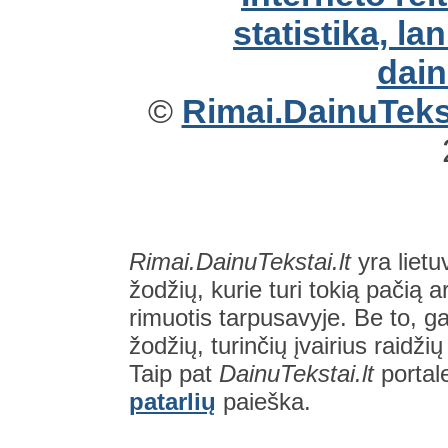
©
Rimai.DainuTekst
Rimai.DainuTekstai.lt
yra lietu
žodžių, kurie turi tokią pačią a
rimuotis tarpusavyje. Be to, gal
žodžių, turinčių įvairius raidži
Taip pat
DainuTekstai.lt
portal
patarlių
paieška.