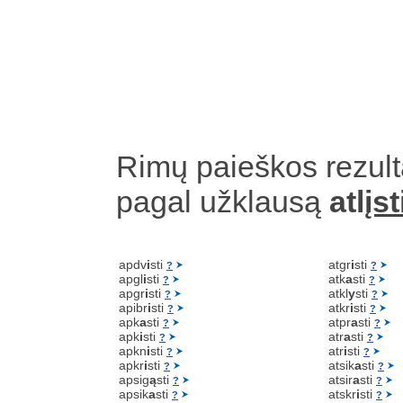
Rimų paieškos rezult
pagal užklausą
atl
įst
apdv
i
sti
atgr
i
sti
?
?
apgl
i
sti
atk
a
sti
?
?
apgr
i
sti
atkl
y
sti
?
?
apibr
i
sti
atkr
i
sti
?
?
apk
a
sti
atpr
a
sti
?
?
apk
i
sti
atr
a
sti
?
?
apkn
i
sti
atr
i
sti
?
?
apkr
i
sti
atsik
a
sti
?
?
apsig
ą
sti
atsir
a
sti
?
?
apsik
a
sti
atskr
i
sti
?
?