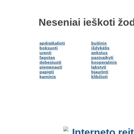
Neseniai ieškoti žod
apdraikalioti
buitinis
boksuoti
išdykėlis
urenti
ankstus
fagotas
pasivaikyti
debesiuoti
kooperatinis
piemenauti
lakstyti
papigti
bjaurinti
karninis
klibčioti