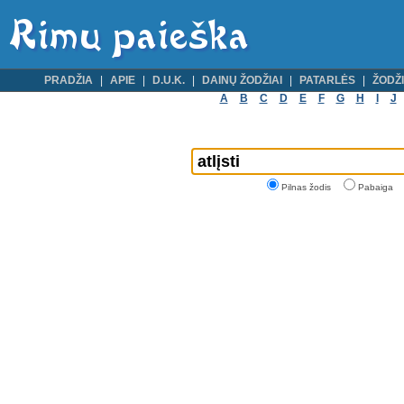
PRADŽIA
APIE
D.U.K.
DAINŲ ŽODŽIAI
PATARLĖS
ŽODŽI
A
B
C
D
E
F
G
H
I
J
Pilnas žodis
Pabaiga