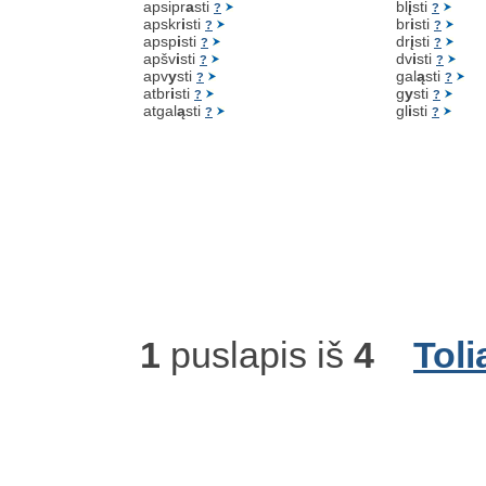
apsipr
a
sti
bl
į
sti
?
?
apskr
i
sti
br
i
sti
?
?
apsp
i
sti
dr
į
sti
?
?
apšv
i
sti
dv
i
sti
?
?
apv
y
sti
gal
ą
sti
?
?
atbr
i
sti
g
y
sti
?
?
atgal
ą
sti
gl
i
sti
?
?
1
puslapis iš
4
Toli