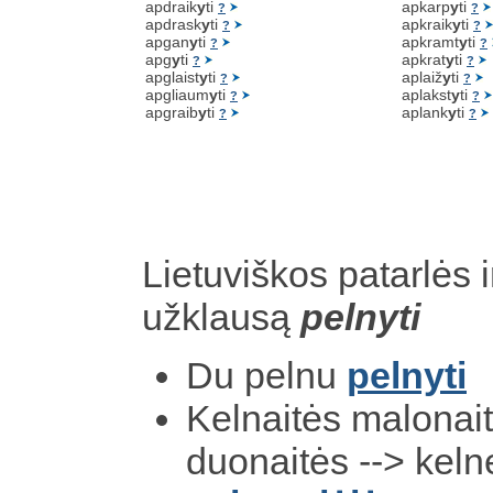
apdraik
y
ti
apkarp
y
ti
?
?
apdrask
y
ti
apkraik
y
ti
?
?
apgan
y
ti
apkramt
y
ti
?
?
apg
y
ti
apkrat
y
ti
?
?
apglaist
y
ti
aplaiž
y
ti
?
?
apgliaum
y
ti
aplakst
y
ti
?
?
apgraib
y
ti
aplank
y
ti
?
?
Lietuviškos patarlės i
užklausą
pelnyti
Du pelnu
pelnyti
Kelnaitės malonai
duonaitės --> keln