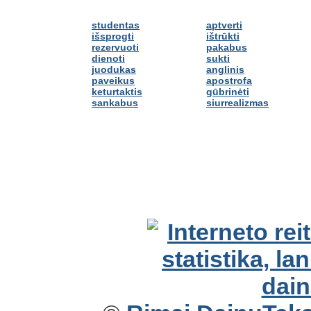
studentas
aptverti
išsprogti
ištrūkti
rezervuoti
pakabus
dienoti
sukti
juodukas
anglinis
paveikus
apostrofa
keturtaktis
gūbrinėti
sankabus
siurrealizmas