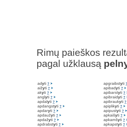
Rimų paieškos rezult
pagal užklausą
peln
ad
y
ti
apgraibst
y
ti
?
aiž
y
ti
apibad
y
ti
?
?
ak
y
ti
apibarst
y
ti
?
?
angl
y
ti
apibraid
y
ti
?
?
apdal
y
ti
apibrauk
y
ti
?
?
apdangst
y
ti
apiplik
y
ti
?
?
apdar
y
ti
apipust
y
ti
?
?
apdauž
y
ti
apkaiš
y
ti
?
?
apdaž
y
ti
apkamš
y
ti
?
?
apdrabst
y
ti
apkapst
y
ti
?
?