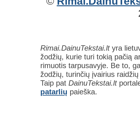
©
Rimai.DainuTekst
Rimai.DainuTekstai.lt
yra lietu
žodžių, kurie turi tokią pačią a
rimuotis tarpusavyje. Be to, gal
žodžių, turinčių įvairius raidži
Taip pat
DainuTekstai.lt
portal
patarlių
paieška.