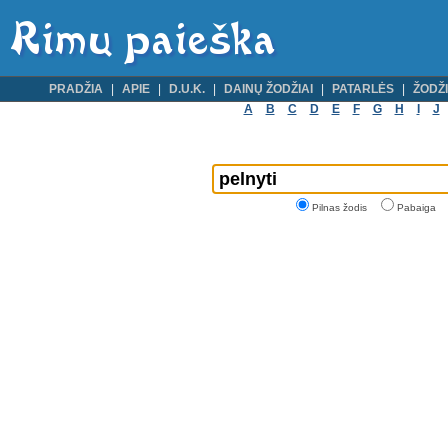
PRADŽIA
APIE
D.U.K.
DAINŲ ŽODŽIAI
PATARLĖS
ŽODŽI
A
B
C
D
E
F
G
H
I
J
Pilnas žodis
Pabaiga