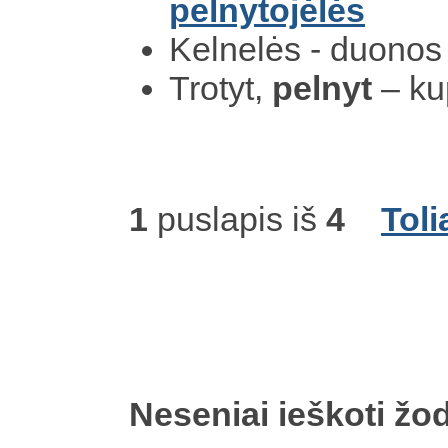
pelnytojėlės
Kelnelės - duono
Trotyt,
pelnyt
– ku
1
puslapis iš
4
Toli
Neseniai ieškoti žod