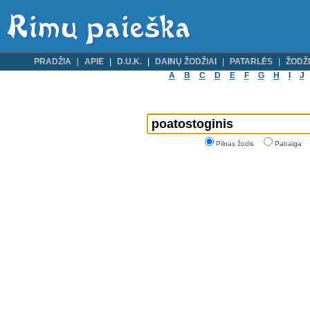
PRADŽIA
APIE
D.U.K.
DAINŲ ŽODŽIAI
PATARLĖS
ŽODŽI
A
B
C
D
E
F
G
H
I
J
Pilnas žodis
Pabaiga