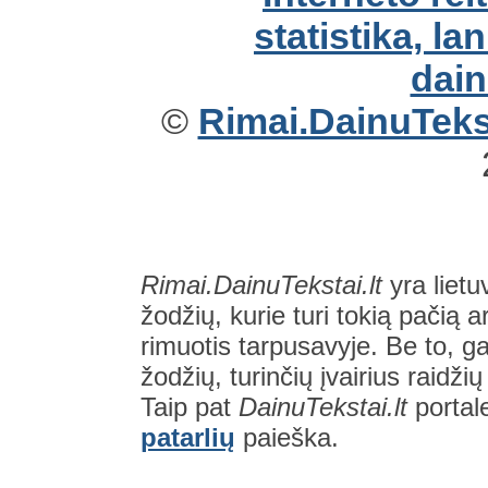
©
Rimai.DainuTekst
Rimai.DainuTekstai.lt
yra lietu
žodžių, kurie turi tokią pačią a
rimuotis tarpusavyje. Be to, gal
žodžių, turinčių įvairius raidži
Taip pat
DainuTekstai.lt
portal
patarlių
paieška.