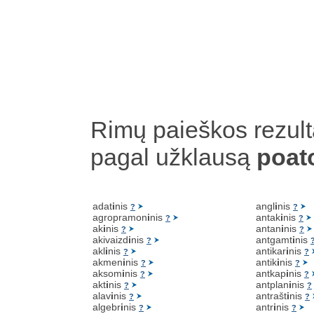
Rimų paieškos rezult
pagal užklausą
poat
adat
i
nis
angl
i
nis
?
?
agropramon
i
nis
antak
i
nis
?
?
ak
i
nis
antan
i
nis
?
?
akivaizd
i
nis
antgamt
i
nis
?
akl
i
nis
antikar
i
nis
?
?
akmen
i
nis
antik
i
nis
?
?
aksom
i
nis
antkap
i
nis
?
?
akt
i
nis
antplan
i
nis
?
?
alav
i
nis
antrašt
i
nis
?
?
algebr
i
nis
antr
i
nis
?
?