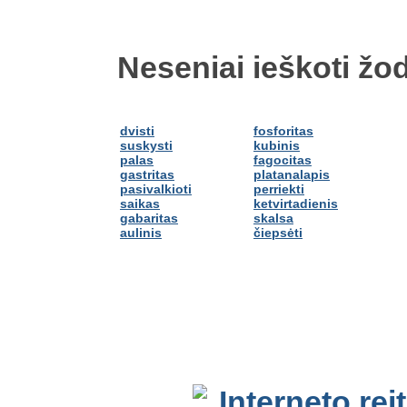
Neseniai ieškoti žod
dvisti
fosforitas
suskysti
kubinis
palas
fagocitas
gastritas
platanalapis
pasivalkioti
perriekti
saikas
ketvirtadienis
gabaritas
skalsa
aulinis
čiepsėti