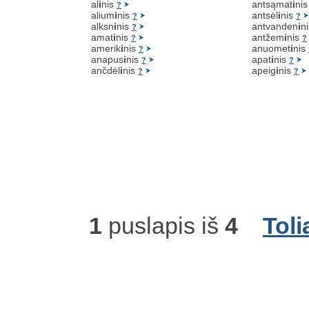
al
i
nis
antsąmat
i
ni
?
alium
i
nis
antsėl
i
nis
?
?
alksn
i
nis
antvanden
i
n
?
amat
i
nis
antžem
i
nis
?
?
amerik
i
nis
anuomet
i
nis
?
anapus
i
nis
apat
i
nis
?
?
ančdėl
i
nis
apeig
i
nis
?
?
1
puslapis iš
4
Toli