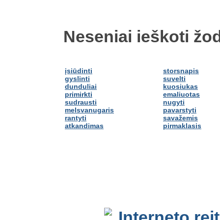
Neseniai ieškoti žod
įsiūdinti
storsnapis
gyslinti
suvelti
dunduliai
kuosiukas
primirkti
emaliuotas
sudrausti
nugyti
melsvanugaris
pavarstyti
rantyti
savažemis
atkandimas
pirmaklasis