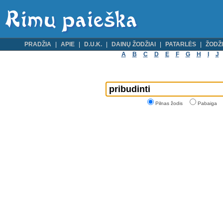
PRADŽIA
APIE
D.U.K.
DAINŲ ŽODŽIAI
PATARLĖS
ŽODŽI
A
B
C
D
E
F
G
H
I
J
Pilnas žodis
Pabaiga