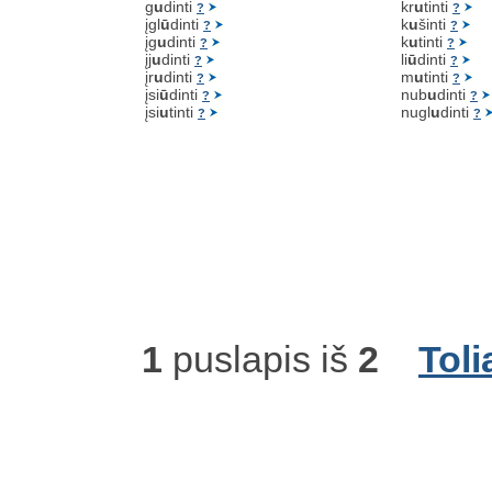
g
u
dinti
kr
u
tinti
?
?
įgl
ū
dinti
k
u
šinti
?
?
įg
u
dinti
k
u
tinti
?
?
įj
u
dinti
li
ū
dinti
?
?
įr
u
dinti
m
u
tinti
?
?
įsi
ū
dinti
nub
u
dinti
?
?
įsi
u
tinti
nugl
u
dinti
?
?
1
puslapis iš
2
Toli