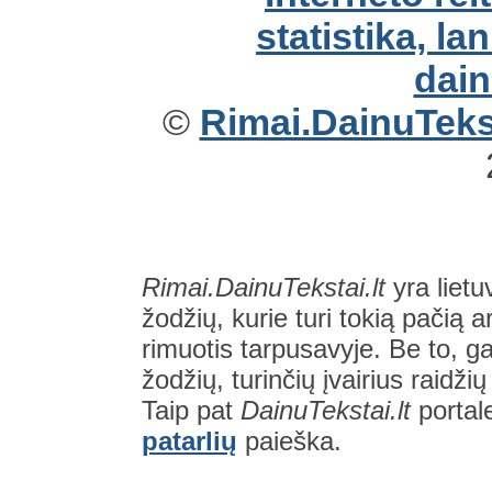
©
Rimai.DainuTekst
Rimai.DainuTekstai.lt
yra lietu
žodžių, kurie turi tokią pačią a
rimuotis tarpusavyje. Be to, gal
žodžių, turinčių įvairius raidži
Taip pat
DainuTekstai.lt
portal
patarlių
paieška.