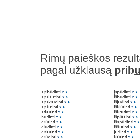
Rimų paieškos rezult
pagal užklausą
prib
u
apib
ū
dinti
įsp
ū
dinti
?
?
apsiš
u
tinti
išb
u
dinti
?
?
apskr
u
dinti
išj
u
dinti
?
?
apš
u
tinti
iški
ū
tinti
?
?
atk
u
tinti
iškr
u
tinti
?
?
b
u
dinti
išpl
ū
šinti
?
?
dr
ū
tinti
išsp
ū
dinti
?
?
gl
u
dinti
išš
u
tinti
?
?
gni
u
tinti
j
u
dinti
?
?
gr
ū
dinti
ki
ū
tinti
?
?