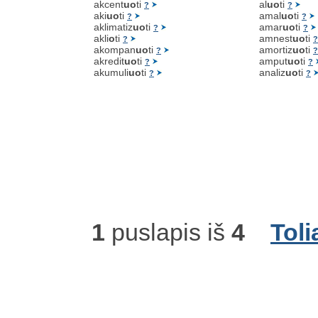
akcent
uo
ti
al
uo
ti
?
?
aki
uo
ti
amal
uo
ti
?
?
aklimatiz
uo
ti
amar
uo
ti
?
?
akli
o
ti
amnest
uo
ti
?
?
akompan
uo
ti
amortiz
uo
ti
?
?
akredit
uo
ti
amput
uo
ti
?
?
akumuli
uo
ti
analiz
uo
ti
?
?
1
puslapis iš
4
Toli