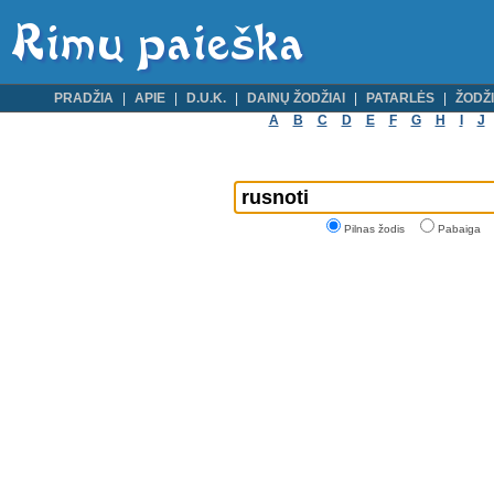
PRADŽIA
APIE
D.U.K.
DAINŲ ŽODŽIAI
PATARLĖS
ŽODŽI
A
B
C
D
E
F
G
H
I
J
Pilnas žodis
Pabaiga