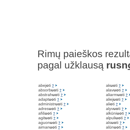
Rimų paieškos rezult
pagal užklausą
rusn
abej
o
ti
ak
uo
ti
?
?
absorb
uo
ti
alav
uo
ti
?
?
abstrah
uo
ti
aliarm
uo
ti
?
?
adapt
uo
ti
aliej
uo
ti
?
?
administr
uo
ti
ali
o
ti
?
?
adres
uo
ti
alyv
uo
ti
?
?
afiš
uo
ti
alkūni
uo
ti
?
?
agit
uo
ti
alpuli
uo
ti
?
?
aguon
uo
ti
als
uo
ti
?
?
aiman
uo
ti
alūn
uo
ti
?
?