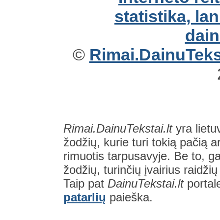
©
Rimai.DainuTekst
Rimai.DainuTekstai.lt
yra lietu
žodžių, kurie turi tokią pačią a
rimuotis tarpusavyje. Be to, gal
žodžių, turinčių įvairius raidži
Taip pat
DainuTekstai.lt
portal
patarlių
paieška.