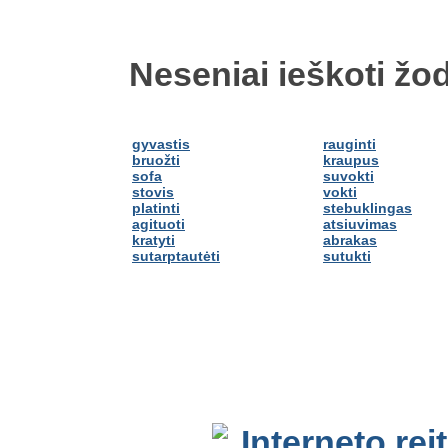
Neseniai ieškoti žod
gyvastis
rauginti
bruožti
kraupus
sofa
suvokti
stovis
vokti
platinti
stebuklingas
agituoti
atsiuvimas
kratyti
abrakas
sutarptautėti
sutukti