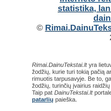
©
Rimai.DainuTekst
Rimai.DainuTekstai.lt
yra lietu
žodžių, kurie turi tokią pačią a
rimuotis tarpusavyje. Be to, gal
žodžių, turinčių įvairius raidži
Taip pat
DainuTekstai.lt
portal
patarlių
paieška.