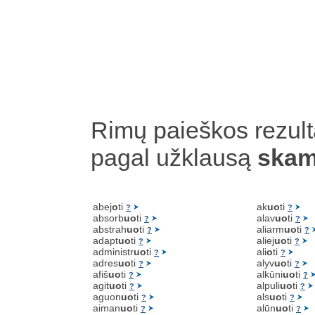
Rimų paieškos rezult
pagal užklausą
skam
abej
o
ti
ak
uo
ti
?
?
absorb
uo
ti
alav
uo
ti
?
?
abstrah
uo
ti
aliarm
uo
ti
?
?
adapt
uo
ti
aliej
uo
ti
?
?
administr
uo
ti
ali
o
ti
?
?
adres
uo
ti
alyv
uo
ti
?
?
afiš
uo
ti
alkūni
uo
ti
?
?
agit
uo
ti
alpuli
uo
ti
?
?
aguon
uo
ti
als
uo
ti
?
?
aiman
uo
ti
alūn
uo
ti
?
?