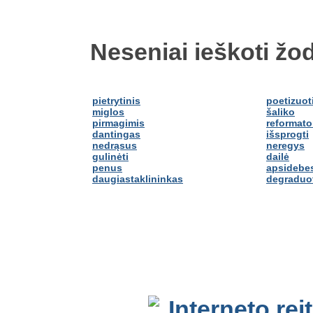
Neseniai ieškoti žod
pietrytinis
poetizuot
miglos
šaliko
pirmagimis
reformato
dantingas
išsprogti
nedrąsus
neregys
gulinėti
dailė
penus
apsidebes
daugiastaklininkas
degraduo