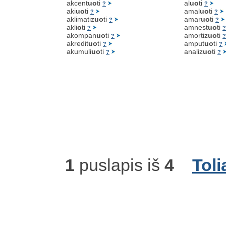
akcent
uo
ti
al
uo
ti
?
?
aki
uo
ti
amal
uo
ti
?
?
aklimatiz
uo
ti
amar
uo
ti
?
?
akli
o
ti
amnest
uo
ti
?
?
akompan
uo
ti
amortiz
uo
ti
?
?
akredit
uo
ti
amput
uo
ti
?
?
akumuli
uo
ti
analiz
uo
ti
?
?
1
puslapis iš
4
Toli