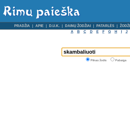
PRADŽIA
APIE
D.U.K.
DAINŲ ŽODŽIAI
PATARLĖS
ŽODŽI
A
B
C
D
E
F
G
H
I
J
Pilnas žodis
Pabaiga