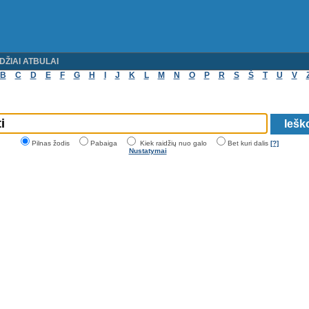
DŽIAI ATBULAI
B
C
D
E
F
G
H
I
J
K
L
M
N
O
P
R
S
Š
T
U
V
Pilnas žodis
Pabaiga
Kiek raidžių nuo galo
Bet kuri dalis
[?]
Nustatymai