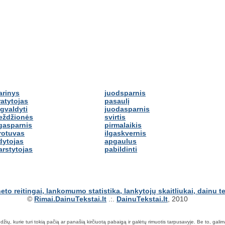
arinys
juodsparnis
ratytojas
pasaulį
šgvaldyti
juodasparnis
eždžionės
svirtis
lgasparnis
pirmalaikis
rotuvas
ilgaskvernis
dytojas
apgaulus
arstytojas
pabildinti
©
Rimai.DainuTekstai.lt
.:.
DainuTekstai.lt
, 2010
ių, kurie turi tokią pačią ar panašią kirčiuotą pabaigą ir galėtų rimuotis tarpusavyje. Be to, galima ie