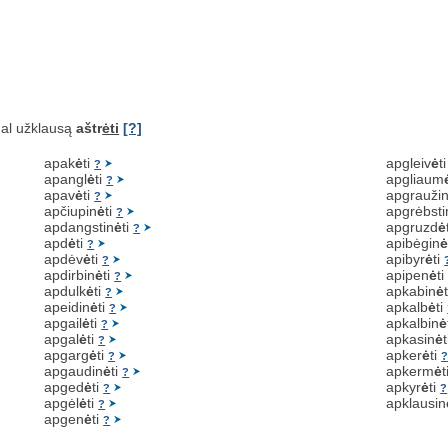
al užklausą
aštr
ėti
[?]
apak
ė
ti
apgleiv
ė
t
?
apangl
ė
ti
apgliaum
?
apav
ė
ti
apgrauži
?
apčiupin
ė
ti
apgrėbsti
?
apdangstin
ė
ti
apgruzd
ė
?
apd
ė
ti
apibėgin
?
apdėv
ė
ti
apibyr
ė
ti
?
apdirbin
ė
ti
apipen
ė
t
?
apdulk
ė
ti
apkabin
ė
?
apeidin
ė
ti
apkalb
ė
ti
?
apgail
ė
ti
apkalbin
ė
?
apgal
ė
ti
apkasin
ė
?
apgarg
ė
ti
apker
ė
ti
?
apgaudin
ė
ti
apkerm
ė
t
?
apged
ė
ti
apkyr
ė
ti
?
?
apgėl
ė
ti
apklausin
?
apgen
ė
ti
?