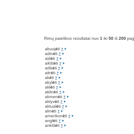
Rimų paieškos rezultatai nuo
1
iki
50
iš
200
pag
abuoj
ė
ti
?
adin
ė
ti
?
aid
ė
ti
?
aikšt
ė
ti
?
aišk
ė
ti
?
aitr
ė
ti
?
ak
ė
ti
?
akyl
ė
ti
?
akl
ė
ti
?
aklin
ė
ti
?
akmen
ė
ti
?
aktyv
ė
ti
?
aktual
ė
ti
?
alm
ė
ti
?
amerikon
ė
ti
?
angl
ė
ti
?
ankšt
ė
ti
?