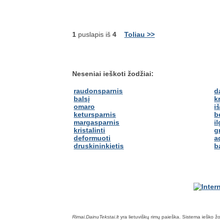
1
puslapis iš
4
Toliau >>
Neseniai ieškoti žodžiai:
raudonsparnis
d
balsį
k
omaro
i
ketursparnis
b
margasparnis
i
kristalinti
g
deformuoti
a
druskininkietis
b
Rimai.DainuTekstai.lt
yra lietuviškų rimų paieška. Sistema ieško žodž