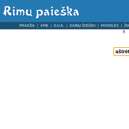
PRADŽIA
APIE
D.U.K.
DAINŲ ŽODŽIAI
PATARLĖS
ŽO
A