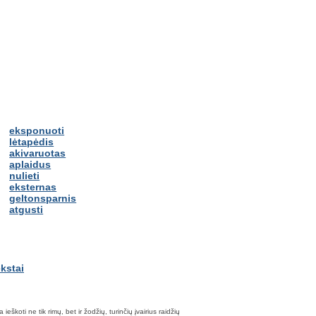
eksponuoti
lėtapėdis
akivaruotas
aplaidus
nulieti
eksternas
geltonsparnis
atgusti
škoti ne tik rimų, bet ir žodžių, turinčių įvairius raidžių