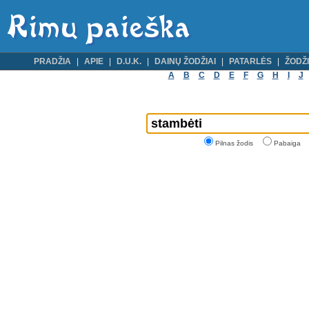
PRADŽIA
APIE
D.U.K.
DAINŲ ŽODŽIAI
PATARLĖS
ŽODŽI
A
B
C
D
E
F
G
H
I
J
Pilnas žodis
Pabaiga