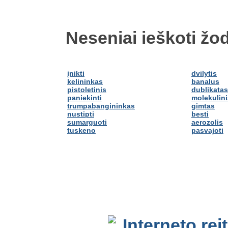
Neseniai ieškoti žod
įnikti
dvilytis
kelininkas
banalus
pistoletinis
dublikatas
paniekinti
molekulini
trumpabangininkas
gimtas
nustipti
besti
sumarguoti
aerozolis
tuskeno
pasvajoti