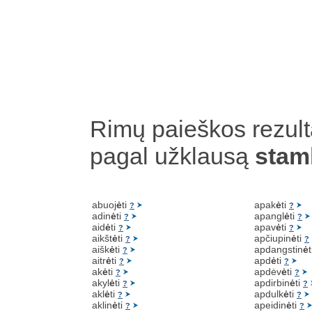
Rimų paieškos rezult
pagal užklausą
stam
abuoj
ė
ti
apak
ė
ti
?
?
adin
ė
ti
apangl
ė
ti
?
?
aid
ė
ti
apav
ė
ti
?
?
aikšt
ė
ti
apčiupin
ė
ti
?
?
aišk
ė
ti
apdangstin
ė
?
aitr
ė
ti
apd
ė
ti
?
?
ak
ė
ti
apdėv
ė
ti
?
?
akyl
ė
ti
apdirbin
ė
ti
?
?
akl
ė
ti
apdulk
ė
ti
?
?
aklin
ė
ti
apeidin
ė
ti
?
?