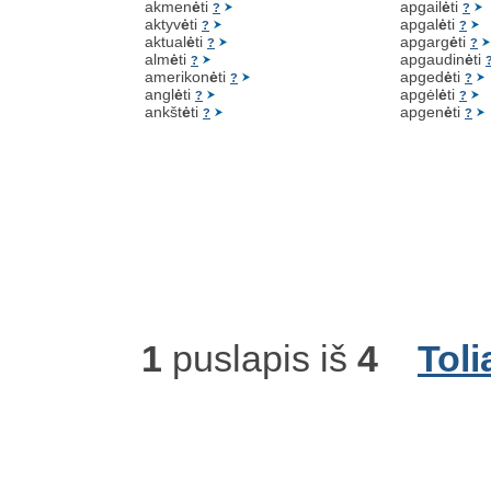
akmen
ė
ti
apgail
ė
ti
?
?
aktyv
ė
ti
apgal
ė
ti
?
?
aktual
ė
ti
apgarg
ė
ti
?
?
alm
ė
ti
apgaudin
ė
ti
?
amerikon
ė
ti
apged
ė
ti
?
?
angl
ė
ti
apgėl
ė
ti
?
?
ankšt
ė
ti
apgen
ė
ti
?
?
1
puslapis iš
4
Toli