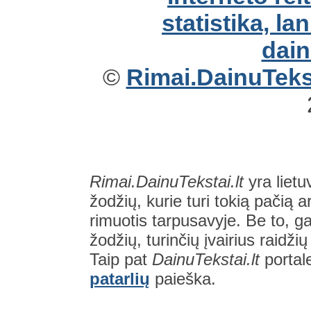
©
Rimai.DainuTekst
Rimai.DainuTekstai.lt
yra lietu
žodžių, kurie turi tokią pačią a
rimuotis tarpusavyje. Be to, gal
žodžių, turinčių įvairius raidži
Taip pat
DainuTekstai.lt
portal
patarlių
paieška.