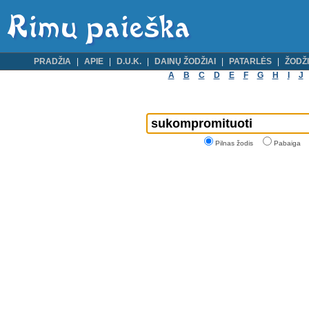
PRADŽIA
APIE
D.U.K.
DAINŲ ŽODŽIAI
PATARLĖS
ŽODŽI
A
B
C
D
E
F
G
H
I
J
Pilnas žodis
Pabaiga