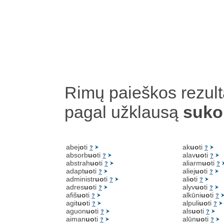
Rimų paieškos rezult
pagal užklausą
suko
abej
o
ti
ak
uo
ti
?
?
absorb
uo
ti
alav
uo
ti
?
?
abstrah
uo
ti
aliarm
uo
ti
?
?
adapt
uo
ti
aliej
uo
ti
?
?
administr
uo
ti
ali
o
ti
?
?
adres
uo
ti
alyv
uo
ti
?
?
afiš
uo
ti
alkūni
uo
ti
?
?
agit
uo
ti
alpuli
uo
ti
?
?
aguon
uo
ti
als
uo
ti
?
?
aiman
uo
ti
alūn
uo
ti
?
?