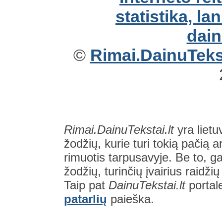
©
Rimai.DainuTekst
Rimai.DainuTekstai.lt
yra lietu
žodžių, kurie turi tokią pačią a
rimuotis tarpusavyje. Be to, gal
žodžių, turinčių įvairius raidži
Taip pat
DainuTekstai.lt
portal
patarlių
paieška.