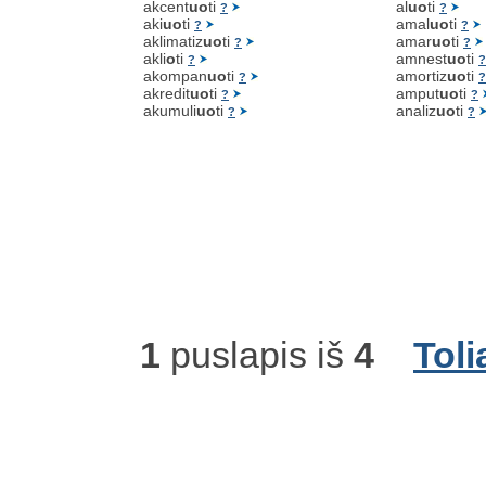
akcent
uo
ti
al
uo
ti
?
?
aki
uo
ti
amal
uo
ti
?
?
aklimatiz
uo
ti
amar
uo
ti
?
?
akli
o
ti
amnest
uo
ti
?
?
akompan
uo
ti
amortiz
uo
ti
?
?
akredit
uo
ti
amput
uo
ti
?
?
akumuli
uo
ti
analiz
uo
ti
?
?
1
puslapis iš
4
Toli