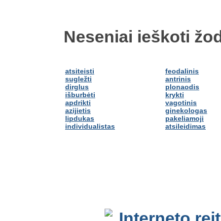
Neseniai ieškoti žod
atsiteisti
feodalinis
sugležti
antrinis
dirglus
plonaodis
išburbėti
krykti
apdrikti
vagotinis
azijietis
ginekologas
lipdukas
pakeliamoji
individualistas
atsileidimas