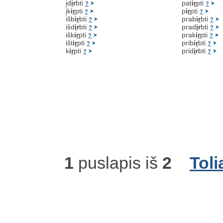
įd
i
r
bti
pat
i
r
pti
?
?
įk
i
r
pti
p
i
r
pti
?
?
išb
i
r
bti
prab
i
r
bti
?
?
išd
i
r
bti
prad
i
r
bti
?
?
išk
i
r
pti
prak
i
r
pti
?
?
išt
i
r
pti
prib
i
r
bti
?
?
k
i
r
pti
prid
i
r
bti
?
?
1
puslapis iš
2
Toli