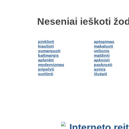
Neseniai ieškoti žod
pinklioti
aptepimas
kiaulioti
makaluoti
sumarguoti
velionis
baltmargis
maldinti
aplenkti
apknisti
modernizmas
paskrusti
pripelyti
avinis
suritinti
išvėpti