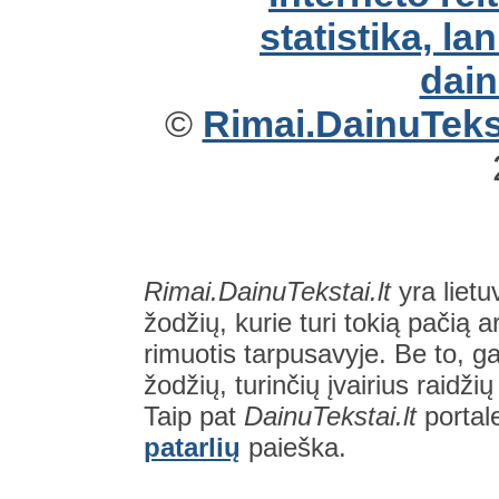
©
Rimai.DainuTekst
Rimai.DainuTekstai.lt
yra lietu
žodžių, kurie turi tokią pačią a
rimuotis tarpusavyje. Be to, gal
žodžių, turinčių įvairius raidži
Taip pat
DainuTekstai.lt
portal
patarlių
paieška.