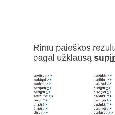
Rimų paieškos rezult
pagal užklausą
sup
i
apd
i
r
bti
nub
i
r
bti
?
?
apk
i
r
pti
nud
i
r
bti
?
?
apt
i
r
pti
nuk
i
r
pti
?
?
atid
i
r
bti
nut
i
r
pti
?
?
atk
i
r
pti
nuv
i
r
bti
?
?
atsid
i
r
bti
pab
i
r
bti
?
?
b
i
r
bti
pač
i
r
pti
?
?
c
i
r
pti
pad
i
r
bti
?
?
č
i
r
pti
pak
i
r
pti
?
?
d
i
r
bti
parb
i
r
bti
?
?