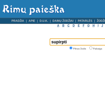
PRADŽIA
APIE
D.U.K.
DAINŲ ŽODŽIAI
PATARLĖS
ŽODŽI
A
B
C
D
E
F
G
H
I
J
Pilnas žodis
Pabaiga