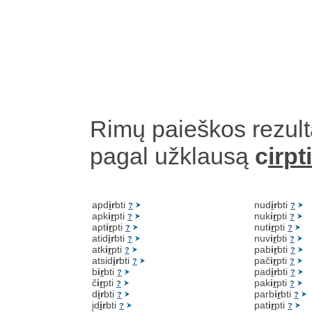
Rimų paieškos rezult
pagal užklausą
c
irpti
apd
i
r
bti
nud
i
r
bti
?
?
apk
i
r
pti
nuk
i
r
pti
?
?
apt
i
r
pti
nut
i
r
pti
?
?
atid
i
r
bti
nuv
i
r
bti
?
?
atk
i
r
pti
pab
i
r
bti
?
?
atsid
i
r
bti
pač
i
r
pti
?
?
b
i
r
bti
pad
i
r
bti
?
?
č
i
r
pti
pak
i
r
pti
?
?
d
i
r
bti
parb
i
r
bti
?
?
įd
i
r
bti
pat
i
r
pti
?
?