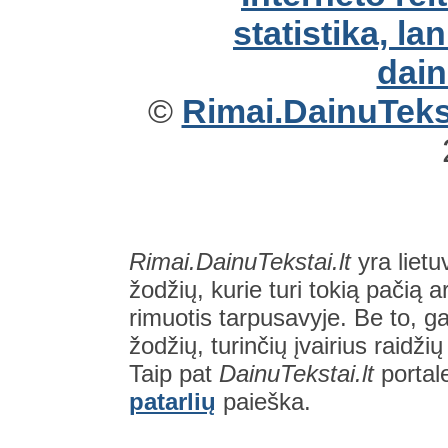
©
Rimai.DainuTekst
Rimai.DainuTekstai.lt
yra lietu
žodžių, kurie turi tokią pačią a
rimuotis tarpusavyje. Be to, gal
žodžių, turinčių įvairius raidži
Taip pat
DainuTekstai.lt
portal
patarlių
paieška.