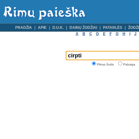
PRADŽIA
APIE
D.U.K.
DAINŲ ŽODŽIAI
PATARLĖS
ŽODŽI
A
B
C
D
E
F
G
H
I
J
Pilnas žodis
Pabaiga