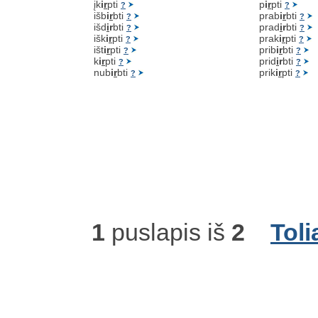
įk
i
r
pti
p
i
r
pti
?
?
išb
i
r
bti
prab
i
r
bti
?
?
išd
i
r
bti
prad
i
r
bti
?
?
išk
i
r
pti
prak
i
r
pti
?
?
išt
i
r
pti
prib
i
r
bti
?
?
k
i
r
pti
prid
i
r
bti
?
?
nub
i
r
bti
prik
i
r
pti
?
?
1
puslapis iš
2
Toli