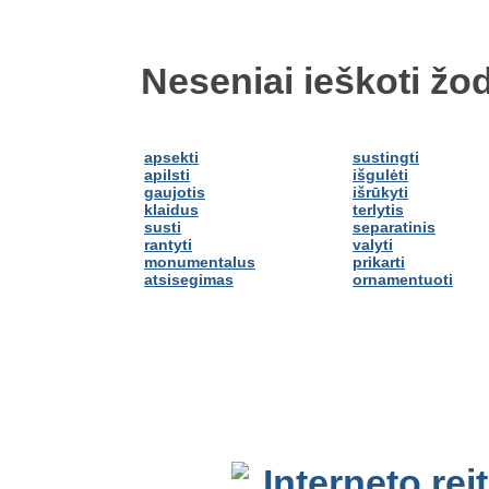
Neseniai ieškoti žod
apsekti
sustingti
apilsti
išgulėti
gaujotis
išrūkyti
klaidus
terlytis
susti
separatinis
rantyti
valyti
monumentalus
prikarti
atsisegimas
ornamentuoti