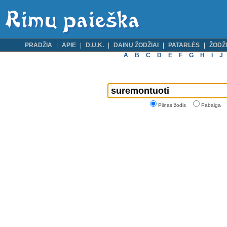
PRADŽIA
APIE
D.U.K.
DAINŲ ŽODŽIAI
PATARLĖS
ŽODŽI
A
B
C
D
E
F
G
H
I
J
Pilnas žodis
Pabaiga