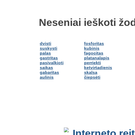
Neseniai ieškoti žod
dvisti
fosforitas
suskysti
kubinis
palas
fagocitas
gastritas
platanalapis
pasivalkioti
perriekti
saikas
ketvirtadienis
gabaritas
skalsa
aulinis
čiepsėti