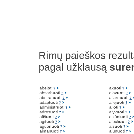
Rimų paieškos rezult
pagal užklausą
sure
abej
o
ti
ak
uo
ti
?
?
absorb
uo
ti
alav
uo
ti
?
?
abstrah
uo
ti
aliarm
uo
ti
?
?
adapt
uo
ti
aliej
uo
ti
?
?
administr
uo
ti
ali
o
ti
?
?
adres
uo
ti
alyv
uo
ti
?
?
afiš
uo
ti
alkūni
uo
ti
?
?
agit
uo
ti
alpuli
uo
ti
?
?
aguon
uo
ti
als
uo
ti
?
?
aiman
uo
ti
alūn
uo
ti
?
?