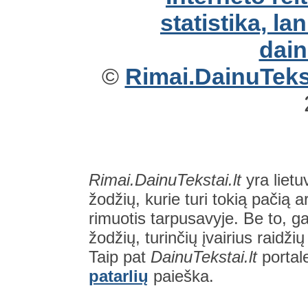
©
Rimai.DainuTekst
Rimai.DainuTekstai.lt
yra lietu
žodžių, kurie turi tokią pačią a
rimuotis tarpusavyje. Be to, gal
žodžių, turinčių įvairius raidži
Taip pat
DainuTekstai.lt
portal
patarlių
paieška.