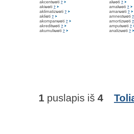
akcent
uo
ti
al
uo
ti
?
?
aki
uo
ti
amal
uo
ti
?
?
aklimatiz
uo
ti
amar
uo
ti
?
?
akli
o
ti
amnest
uo
ti
?
?
akompan
uo
ti
amortiz
uo
ti
?
?
akredit
uo
ti
amput
uo
ti
?
?
akumuli
uo
ti
analiz
uo
ti
?
?
1
puslapis iš
4
Toli