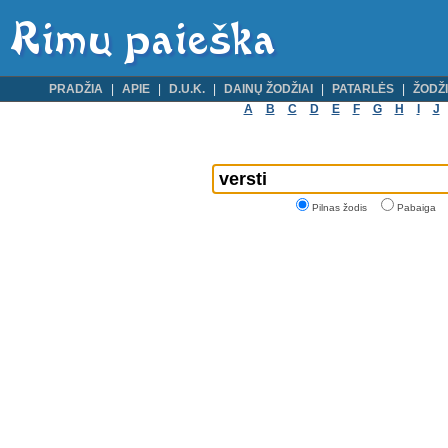
PRADŽIA
APIE
D.U.K.
DAINŲ ŽODŽIAI
PATARLĖS
ŽODŽI
A
B
C
D
E
F
G
H
I
J
Pilnas žodis
Pabaiga