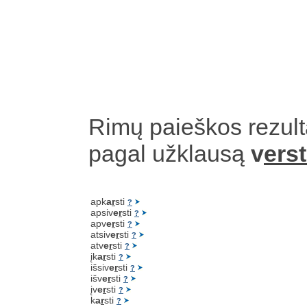
Rimų paieškos rezult
pagal užklausą
v
erst
apk
a
r
sti
?
apsiv
e
r
sti
?
apv
e
r
sti
?
atsiv
e
r
sti
?
atv
e
r
sti
?
įk
a
r
sti
?
išsiv
e
r
sti
?
išv
e
r
sti
?
įv
e
r
sti
?
k
a
r
sti
?