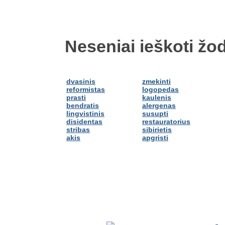
Neseniai ieškoti žod
dvasinis
zmekinti
reformistas
logopedas
prasti
kaulenis
bendratis
alergenas
lingvistinis
susupti
disidentas
restauratorius
stribas
sibirietis
akis
apgristi