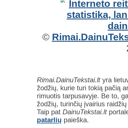
©
Rimai.DainuTekst
Rimai.DainuTekstai.lt
yra lietu
žodžių, kurie turi tokią pačią a
rimuotis tarpusavyje. Be to, gal
žodžių, turinčių įvairius raidži
Taip pat
DainuTekstai.lt
portal
patarlių
paieška.