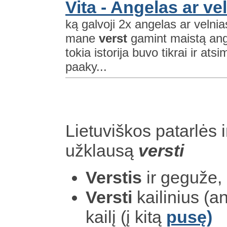
Vita - Angelas ar ve
ką galvoji 2x angelas ar velnia
mane
verst
gamint maistą ange
tokia istorija buvo tikrai ir at
paaky...
Lietuviškos patarlės i
užklausą
versti
Verstis
ir geguže, 
Versti
kailinius (an
kailį (į kitą
pusę)