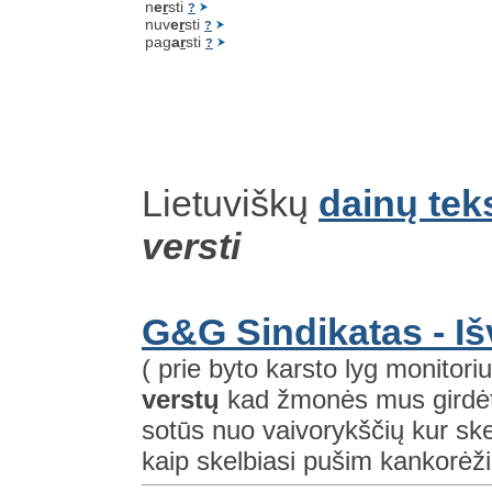
n
e
r
sti
?
nuv
e
r
sti
?
pag
a
r
sti
?
Lietuviškų
dainų tek
versti
G&G Sindikatas - Iš
( prie byto karsto lyg monitor
verstų
kad žmonės mus girdėtų
sotūs nuo vaivorykščių kur sk
kaip skelbiasi pušim kankorėžis