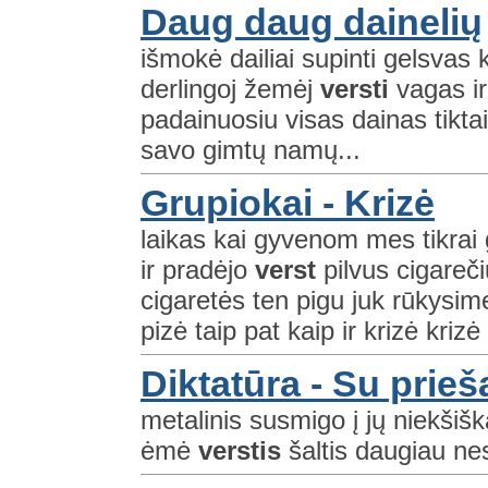
Daug daug dainelių
išmokė dailiai supinti gelsva
derlingoj žemėj
versti
vagas ir
padainuosiu visas dainas tiktai 
savo gimtų namų...
Grupiokai - Krizė
laikas kai gyvenom mes tikrai 
ir pradėjo
verst
pilvus cigareči
cigaretės ten pigu juk rūkysime
pizė taip pat kaip ir krizė krizė
Diktatūra - Su prieš
metalinis susmigo į jų niekšiška
ėmė
verstis
šaltis daugiau ne