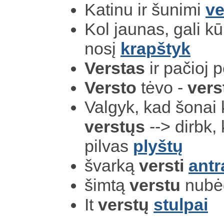
Katinu ir šunimi
ve
Kol jaunas, gali kū
nosį
krapštyk
Verstas
ir pačioj 
Versto
tėvo -
vers
Valgyk, kad šonai 
verstųs
--> dirbk, 
pilvas
plyštų
švarką
versti
antr
šimtą
verstu
nubė
It
verstų
stulpai