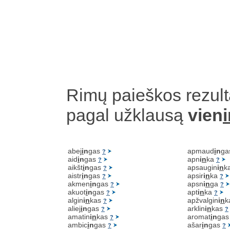
Rimų paieškos rezult
pagal užklausą
vien
abej
i
n
gas
apmaud
i
n
ga
?
aid
i
n
gas
apn
i
n
ka
?
?
aikšt
i
n
gas
apsaugin
i
n
k
?
aistr
i
n
gas
apsir
i
n
ka
?
?
akmen
i
n
gas
apsn
i
n
ga
?
?
akuot
i
n
gas
apt
i
n
ka
?
?
algin
i
n
kas
apžvalgin
i
n
k
?
aliej
i
n
gas
arklin
i
n
kas
?
?
amatin
i
n
kas
aromat
i
n
ga
?
ambic
i
n
gas
ašar
i
n
gas
?
?