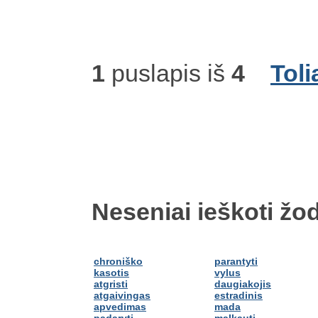
1
puslapis iš
4
Toli
Neseniai ieškoti žod
chroniško
parantyti
kasotis
vylus
atgristi
daugiakojis
atgaivingas
estradinis
apvedimas
mada
padaryti
malkauti