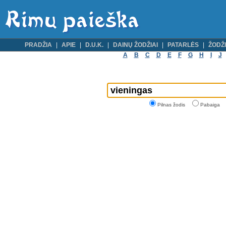
PRADŽIA
APIE
D.U.K.
DAINŲ ŽODŽIAI
PATARLĖS
ŽODŽI
A
B
C
D
E
F
G
H
I
J
Pilnas žodis
Pabaiga