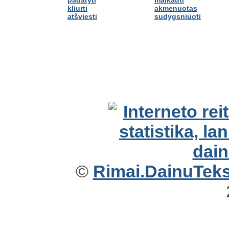
kliurti
akmenuotas
atšviesti
sudygsniuoti
©
Rimai.DainuTekst