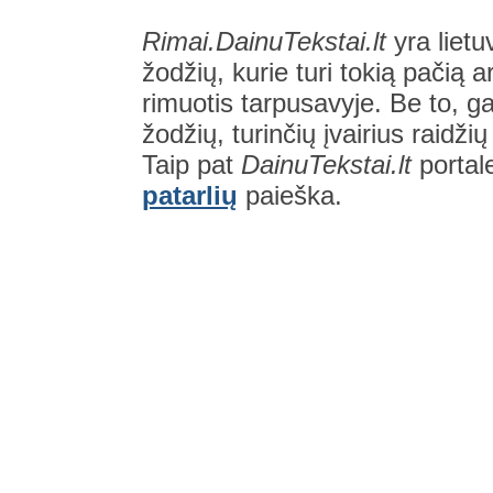
Rimai.DainuTekstai.lt
yra lietu
žodžių, kurie turi tokią pačią a
rimuotis tarpusavyje. Be to, gal
žodžių, turinčių įvairius raidži
Taip pat
DainuTekstai.lt
portal
patarlių
paieška.