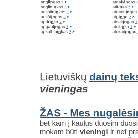
angl
i
n
gas
atgaiv
i
n
gas
?
anglin
i
n
kas
atit
i
n
ka
?
?
ankstin
i
n
kas
atmain
i
n
gas
?
ankšt
i
n
gas
atp
i
n
ga
?
?
apdr
i
n
ka
atsak
i
n
gas
?
?
apgaul
i
n
gas
atsit
i
n
ka
?
?
apkalbin
i
n
kas
atskait
i
n
gas
?
Lietuviškų
dainų tek
vieningas
ŽAS - Mes nugalės
bet kam į kaulus duosim duosi
mokam būti
vieningi
ir net pr