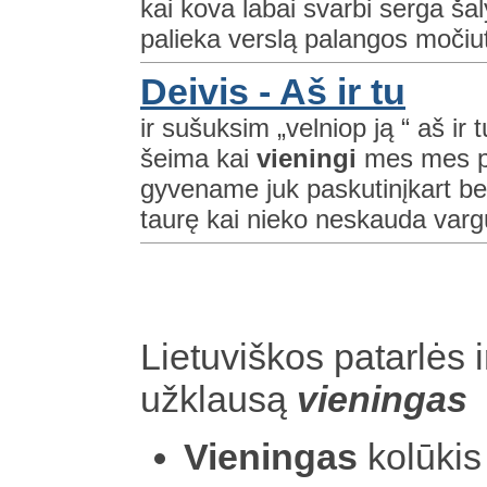
kai kova labai svarbi serga šal
palieka verslą palangos močiut
Deivis - Aš ir tu
ir sušuksim „velniop ją “ aš ir t
šeima kai
vieningi
mes mes pan
gyvename juk paskutinįkart be
taurę kai nieko neskauda vargu 
Lietuviškos patarlės i
užklausą
vieningas
Vieningas
kolūkis