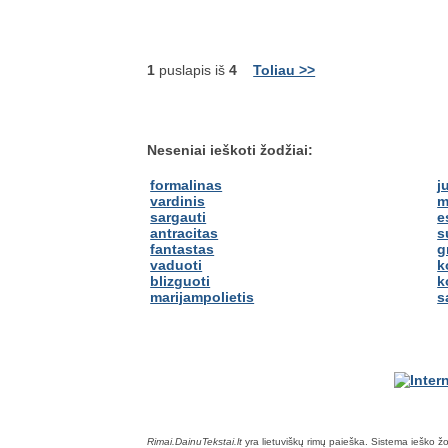
1
puslapis iš
4
Toliau >>
Neseniai ieškoti žodžiai:
formalinas
j
vardinis
m
sargauti
e
antracitas
s
fantastas
g
vaduoti
k
blizguoti
k
marijampolietis
s
Rimai.DainuTekstai.lt
yra lietuviškų rimų paieška. Sistema ieško žodž