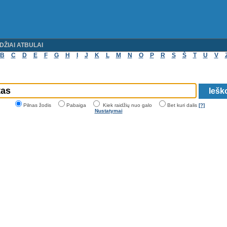
DŽIAI ATBULAI
B
C
D
E
F
G
H
I
J
K
L
M
N
O
P
R
S
Š
T
U
V
Pilnas žodis
Pabaiga
Kiek raidžių nuo galo
Bet kuri dalis
[?]
Nustatymai