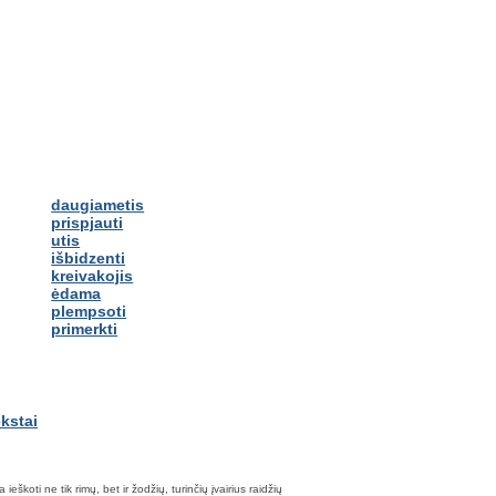
daugiametis
prispjauti
utis
išbidzenti
kreivakojis
ėdama
plempsoti
primerkti
škoti ne tik rimų, bet ir žodžių, turinčių įvairius raidžių