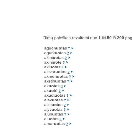
Rimų paieškos rezultatai nuo
1
iki
50
iš
200
pag
aguon
uo
tas
?
agurk
uo
tas
?
akini
uo
tas
?
akini
uo
tė
?
aki
uo
tas
?
akivar
uo
tas
?
akmen
uo
tas
?
akstin
uo
tas
?
ak
uo
tas
?
ak
uo
tė
?
akuot
uo
tas
?
alav
uo
tas
?
aliej
uo
tas
?
alyv
uo
tas
?
alūn
uo
tas
?
al
uo
tas
?
amar
uo
tas
?