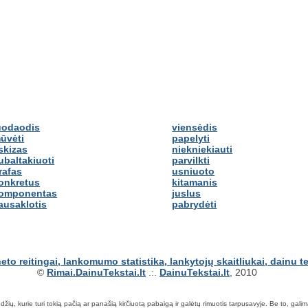
uodaodis
viensėdis
ūvėti
papelyti
skizas
niekniekiauti
ubaltakiuoti
parvilkti
rafas
usniuoto
onkretus
kitamanis
omponentas
juslus
ausaklotis
pabrydėti
©
Rimai.DainuTekstai.lt
.:.
DainuTekstai.lt
, 2010
ių, kurie turi tokią pačią ar panašią kirčiuotą pabaigą ir galėtų rimuotis tarpusavyje. Be to, galima ie