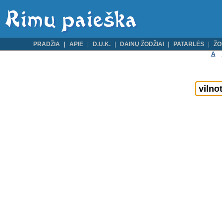
PRADŽIA
APIE
D.U.K.
DAINŲ ŽODŽIAI
PATARLĖS
ŽO
A