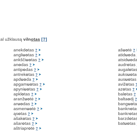
al užklausą
viln
otas
[?]
anekd
o
tas
aš
uo
tė
?
?
angli
uo
tas
atid
uo
da
?
ankšči
uo
tas
atsid
uo
d
?
an
o
das
audr
o
tas
?
antip
o
das
augal
o
ta
?
antrek
o
tas
auks
uo
t
?
apd
uo
da
aus
uo
ta
?
apgam
uo
tas
aviž
o
tas
?
apyni
uo
tas
az
o
tas
?
?
apkl
o
tas
bal
o
tas
?
?
aranž
uo
tė
balta
o
dį
?
ar
uo
das
bang
uo
t
?
asmen
uo
tė
bankn
o
t
?
ąs
o
tas
bankr
o
ta
?
ašak
o
tas
barzd
o
ta
?
ašar
o
tas
bat
uo
tas
?
aštriapr
o
tė
?