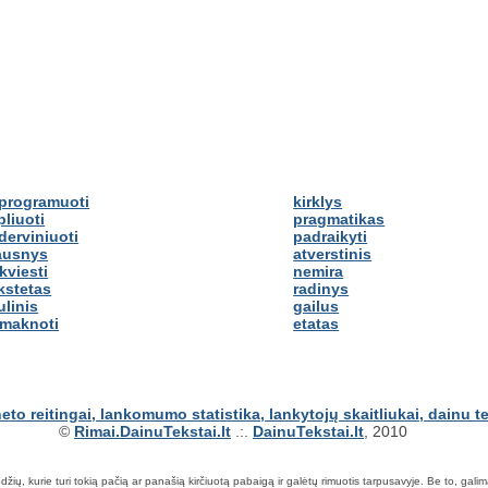
programuoti
kirklys
pliuoti
pragmatikas
derviniuoti
padraikyti
ausnys
atverstinis
kviesti
nemira
kstetas
radinys
ulinis
gailus
imaknoti
etatas
©
Rimai.DainuTekstai.lt
.:.
DainuTekstai.lt
, 2010
ių, kurie turi tokią pačią ar panašią kirčiuotą pabaigą ir galėtų rimuotis tarpusavyje. Be to, galima ie