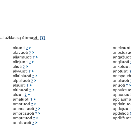
al užklausą
širmu
oti
[?]
ak
uo
ti
aneks
uo
t
?
alav
uo
ti
anestez
u
?
aliarm
uo
ti
angaž
uo
?
aliej
uo
ti
angli
uo
ti
?
ali
o
ti
anket
uo
t
?
alyv
uo
ti
anot
uo
ti
?
alkūni
uo
ti
antspaud
?
alpuli
uo
ti
anuli
uo
ti
?
als
uo
ti
an
uo
ti
?
?
alūn
uo
ti
apauks
u
?
al
uo
ti
apaus
uo
?
amal
uo
ti
apčiaum
?
amar
uo
ti
apdain
uo
?
amnest
uo
ti
apdej
uo
t
?
amortiz
uo
ti
apdėli
o
ti
?
amput
uo
ti
apdirž
uo
?
analiz
uo
ti
?