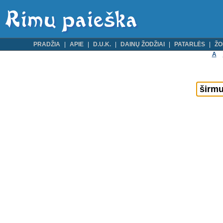
PRADŽIA
APIE
D.U.K.
DAINŲ ŽODŽIAI
PATARLĖS
ŽO
A