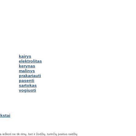
kairys
elektrolitas
kerynas
malinys
prakariauti
pasenti
sartokas
vogiuoti
škoti ne tik rimų, bet ir žodžių, turinčių įvairius raidžių