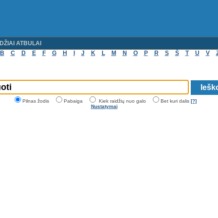
DŽIAI ATBULAI
B
C
D
E
F
G
H
I
J
K
L
M
N
O
P
R
S
Š
T
U
V
Pilnas žodis
Pabaiga
Kiek raidžių nuo galo
Bet kuri dalis
[?]
Nustatymai