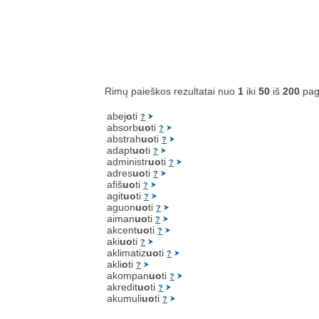
Rimų paieškos rezultatai nuo
1
iki
50
iš
200
pag
abej
o
ti
?
absorb
uo
ti
?
abstrah
uo
ti
?
adapt
uo
ti
?
administr
uo
ti
?
adres
uo
ti
?
afiš
uo
ti
?
agit
uo
ti
?
aguon
uo
ti
?
aiman
uo
ti
?
akcent
uo
ti
?
aki
uo
ti
?
aklimatiz
uo
ti
?
akli
o
ti
?
akompan
uo
ti
?
akredit
uo
ti
?
akumuli
uo
ti
?