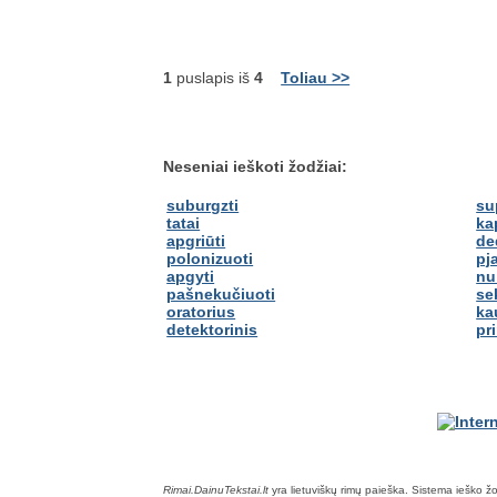
1
puslapis iš
4
Toliau >>
Neseniai ieškoti žodžiai:
suburgzti
su
tatai
ka
apgriūti
de
polonizuoti
pj
apgyti
nu
pašnekučiuoti
se
oratorius
ka
detektorinis
pr
Rimai.DainuTekstai.lt
yra lietuviškų rimų paieška. Sistema ieško žodž