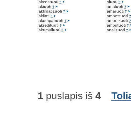
akcent
uo
ti
al
uo
ti
?
?
aki
uo
ti
amal
uo
ti
?
?
aklimatiz
uo
ti
amar
uo
ti
?
?
akli
o
ti
amnest
uo
ti
?
?
akompan
uo
ti
amortiz
uo
ti
?
?
akredit
uo
ti
amput
uo
ti
?
?
akumuli
uo
ti
analiz
uo
ti
?
?
1
puslapis iš
4
Toli