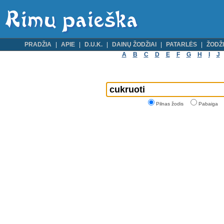
PRADŽIA
APIE
D.U.K.
DAINŲ ŽODŽIAI
PATARLĖS
ŽODŽI
A
B
C
D
E
F
G
H
I
J
Pilnas žodis
Pabaiga