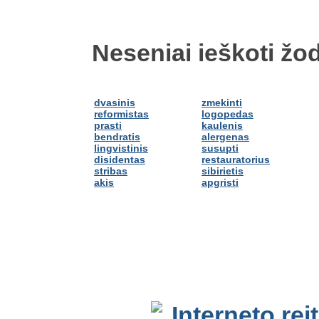
Neseniai ieškoti žod
dvasinis
zmekinti
reformistas
logopedas
prasti
kaulenis
bendratis
alergenas
lingvistinis
susupti
disidentas
restauratorius
stribas
sibirietis
akis
apgristi