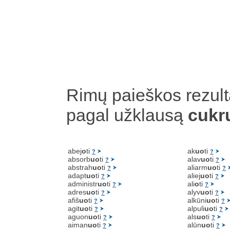
Rimų paieškos rezult
pagal užklausą
cukr
abej
o
ti
ak
uo
ti
?
?
absorb
uo
ti
alav
uo
ti
?
?
abstrah
uo
ti
aliarm
uo
ti
?
?
adapt
uo
ti
aliej
uo
ti
?
?
administr
uo
ti
ali
o
ti
?
?
adres
uo
ti
alyv
uo
ti
?
?
afiš
uo
ti
alkūni
uo
ti
?
?
agit
uo
ti
alpuli
uo
ti
?
?
aguon
uo
ti
als
uo
ti
?
?
aiman
uo
ti
alūn
uo
ti
?
?