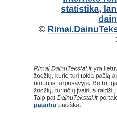
©
Rimai.DainuTekst
Rimai.DainuTekstai.lt
yra lietu
žodžių, kurie turi tokią pačią a
rimuotis tarpusavyje. Be to, gal
žodžių, turinčių įvairius raidži
Taip pat
DainuTekstai.lt
portal
patarlių
paieška.