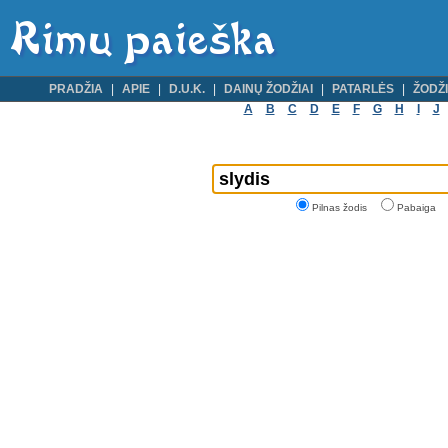
PRADŽIA
APIE
D.U.K.
DAINŲ ŽODŽIAI
PATARLĖS
ŽODŽI
A
B
C
D
E
F
G
H
I
J
Pilnas žodis
Pabaiga