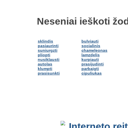
Neseniai ieškoti žod
sklindis
bulviauti
pasiaurinti
socialinis
suniurgzti
chameleonas
pliopti
lamzdelis
nusiklausti
kurpiauti
autolas
prasijudinti
klumpti
parbaigti
prasisunkti
cipuliukas