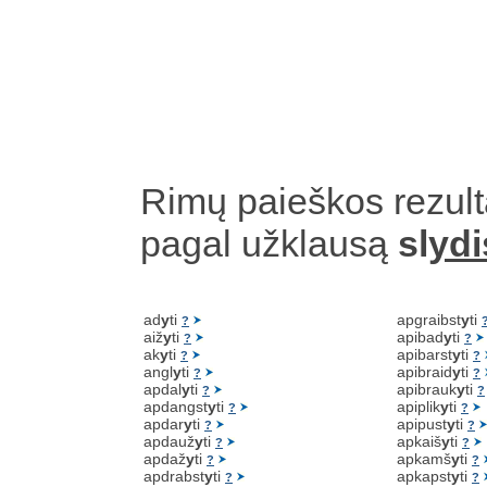
Rimų paieškos rezult
pagal užklausą
sl
ydi
ad
y
ti
apgraibst
y
ti
?
aiž
y
ti
apibad
y
ti
?
?
ak
y
ti
apibarst
y
ti
?
?
angl
y
ti
apibraid
y
ti
?
?
apdal
y
ti
apibrauk
y
ti
?
?
apdangst
y
ti
apiplik
y
ti
?
?
apdar
y
ti
apipust
y
ti
?
?
apdauž
y
ti
apkaiš
y
ti
?
?
apdaž
y
ti
apkamš
y
ti
?
?
apdrabst
y
ti
apkapst
y
ti
?
?