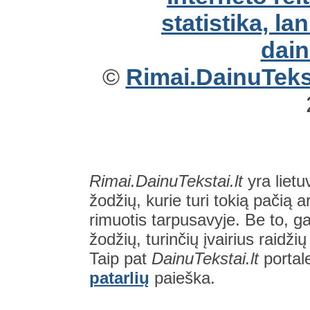
©
Rimai.DainuTekst
Rimai.DainuTekstai.lt
yra lietu
žodžių, kurie turi tokią pačią a
rimuotis tarpusavyje. Be to, gal
žodžių, turinčių įvairius raidži
Taip pat
DainuTekstai.lt
portal
patarlių
paieška.