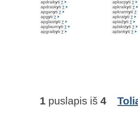
apdraik
y
ti
apkarp
y
ti
?
?
apdrask
y
ti
apkraik
y
ti
?
?
apgan
y
ti
apkramt
y
ti
?
?
apg
y
ti
apkrat
y
ti
?
?
apglaist
y
ti
aplaiž
y
ti
?
?
apgliaum
y
ti
aplakst
y
ti
?
?
apgraib
y
ti
aplank
y
ti
?
?
1
puslapis iš
4
Toli