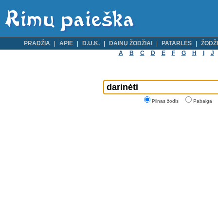
PRADŽIA
APIE
D.U.K.
DAINŲ ŽODŽIAI
PATARLĖS
ŽODŽI
A
B
C
D
E
F
G
H
I
J
Pilnas žodis
Pabaiga