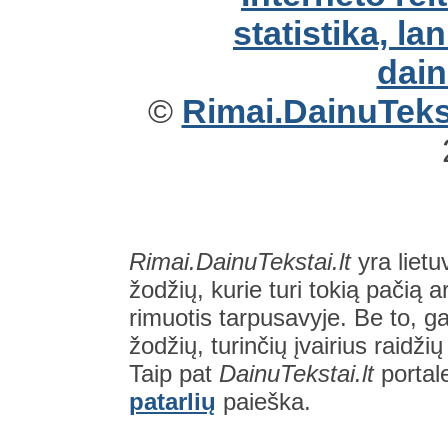
©
Rimai.DainuTekst
Rimai.DainuTekstai.lt
yra lietu
žodžių, kurie turi tokią pačią a
rimuotis tarpusavyje. Be to, gal
žodžių, turinčių įvairius raidži
Taip pat
DainuTekstai.lt
portal
patarlių
paieška.