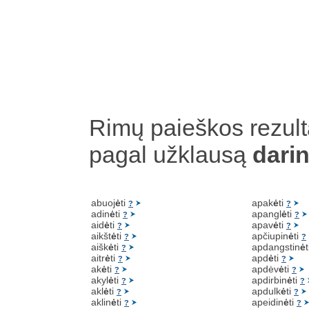
Rimų paieškos rezult
pagal užklausą
dari
abuoj
ė
ti
apak
ė
ti
?
?
adin
ė
ti
apangl
ė
ti
?
?
aid
ė
ti
apav
ė
ti
?
?
aikšt
ė
ti
apčiupin
ė
ti
?
?
aišk
ė
ti
apdangstin
ė
?
aitr
ė
ti
apd
ė
ti
?
?
ak
ė
ti
apdėv
ė
ti
?
?
akyl
ė
ti
apdirbin
ė
ti
?
?
akl
ė
ti
apdulk
ė
ti
?
?
aklin
ė
ti
apeidin
ė
ti
?
?