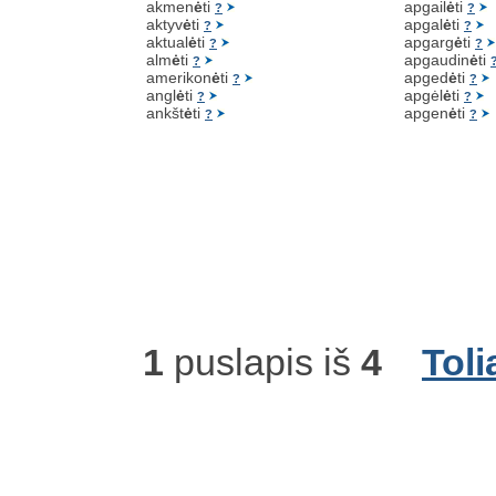
akmen
ė
ti
apgail
ė
ti
?
?
aktyv
ė
ti
apgal
ė
ti
?
?
aktual
ė
ti
apgarg
ė
ti
?
?
alm
ė
ti
apgaudin
ė
ti
?
amerikon
ė
ti
apged
ė
ti
?
?
angl
ė
ti
apgėl
ė
ti
?
?
ankšt
ė
ti
apgen
ė
ti
?
?
1
puslapis iš
4
Toli