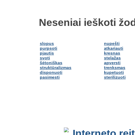
Neseniai ieškoti žod
slopus
nupešti
purpsoti
atkariauti
pjautis
kresnas
svoti
stelažas
šėtoniškas
apversti
struktūralizmas
trenksmas
disponuoti
kupetuoti
pasimesti
sterilizuoti