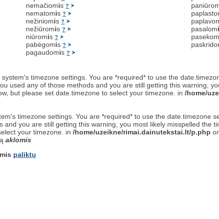
nemačiom
i
s
paniūro
?
nematom
i
s
paplast
?
nežiniom
i
s
paplavo
?
nežiūrom
i
s
pasalom
?
niūrom
i
s
paseko
?
pabėgom
i
s
paskrid
?
pagaudom
i
s
?
 the system's timezone settings. You are *required* to use the date.timezo
ou used any of those methods and you are still getting this warning, yo
now, but please set date.timezone to select your timezone. in
/home/uzei
 system's timezone settings. You are *required* to use the date.timezone 
and you are still getting this warning, you most likely misspelled the 
select your timezone. in
/home/uzeikne/rimai.dainutekstai.lt/p.php
on
są
aklomis
omis
paliktų