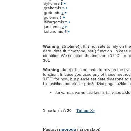
dykom
i
s
?
greitom
i
s
?
gretom
i
s
?
gulom
i
s
?
išžargom
i
s
?
juokom
i
s
?
keturiom
i
s
?
Warning
: strtotime(): It is not safe to rely on
date_default_timezone_set() function. In case y
identifier. We selected the timezone 'UTC' for 
301
Warning
: date(): It is not safe to rely on the
function. In case you used any of those methods 
'UTC' for now, but please set date.timezone to 
Lietuviškos patarlės ir priežodžiai pagal užklau
Jei varnas varnui akį kirstų, tai visos
akl
1
puslapis iš
20
Toliau >>
Pastovi
nuoroda
į šį puslapį: