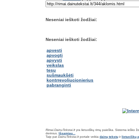
Neseniai ieškoti žodžiai:
Neseniai ieškoti žodžiai:
apvesti
apvogti
apvysti
veikslas
tesu
sušmaukšėti
kontrrevoliucionierius
pabranginti
Rimai.DainuTekstai.lt
yra lietuviškų rimų paieška. Sistema ieško žodž
derinius.
Išsamiau...
Taip pat
DainuTekstai.lt
portale veikia
dainų tekstų
ir
lietuviškų p