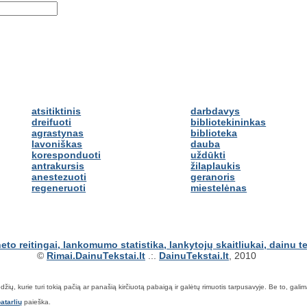
atsitiktinis
darbdavys
dreifuoti
bibliotekininkas
agrastynas
biblioteka
lavoniškas
dauba
koresponduoti
uždūkti
antrakursis
žilaplaukis
anestezuoti
geranoris
regeneruoti
miestelėnas
©
Rimai.DainuTekstai.lt
.:.
DainuTekstai.lt
, 2010
ių, kurie turi tokią pačią ar panašią kirčiuotą pabaigą ir galėtų rimuotis tarpusavyje. Be to, galima ie
atarlių
paieška.