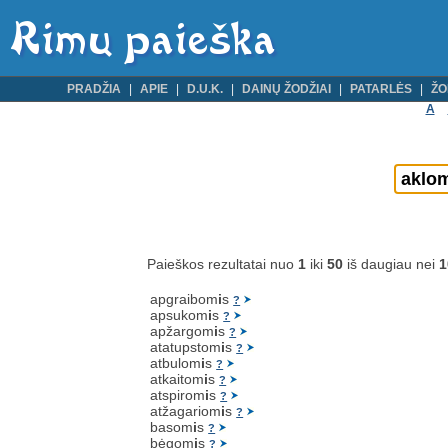
PRADŽIA
APIE
D.U.K.
DAINŲ ŽODŽIAI
PATARLĖS
ŽO
A
Paieškos rezultatai nuo
1
iki
50
iš daugiau nei
1
apgraibom
i
s
?
apsukom
i
s
?
apžargom
i
s
?
atatupstom
i
s
?
atbulom
i
s
?
atkaitom
i
s
?
atspirom
i
s
?
atžagariom
i
s
?
basom
i
s
?
bėgom
i
s
?