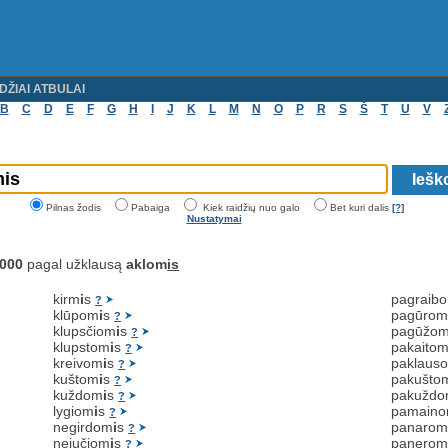
DŽIAI ATBULAI
B
C
D
E
F
G
H
I
J
K
L
M
N
O
P
R
S
Š
T
U
V
Pilnas žodis
Pabaiga
Kiek raidžių nuo galo
Bet kuri dalis
[?]
Nustatymai
000
pagal užklausą
aklom
is
kirm
i
s
pagraib
?
klūpom
i
s
pagūro
?
klupsčiom
i
s
pagūžo
?
klupstom
i
s
pakaito
?
kreivom
i
s
paklaus
?
kuštom
i
s
pakušto
?
kuždom
i
s
pakužd
?
lygiom
i
s
pamain
?
negirdom
i
s
panaro
?
nejučiom
i
s
panero
?