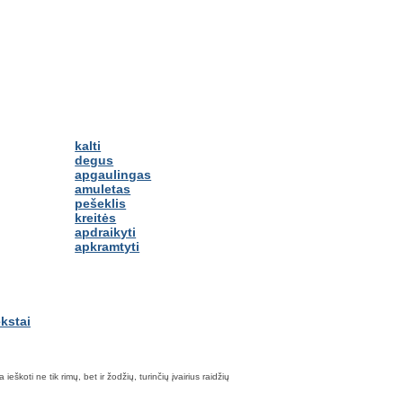
kalti
degus
apgaulingas
amuletas
pešeklis
kreitės
apdraikyti
apkramtyti
škoti ne tik rimų, bet ir žodžių, turinčių įvairius raidžių