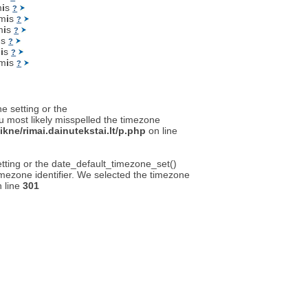
m
i
s
?
om
i
s
?
m
i
s
?
i
s
?
m
i
s
?
om
i
s
?
ne setting or the
u most likely misspelled the timezone
kne/rimai.dainutekstai.lt/p.php
on line
setting or the date_default_timezone_set()
timezone identifier. We selected the timezone
 line
301