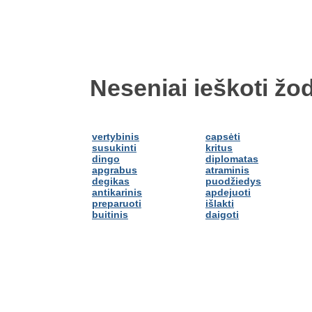
Neseniai ieškoti žod
vertybinis
capsėti
susukinti
kritus
dingo
diplomatas
apgrabus
atraminis
degikas
puodžiedys
antikarinis
apdejuoti
preparuoti
išlakti
buitinis
daigoti