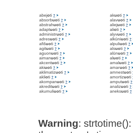
abej
o
ti
ak
uo
ti
?
?
absorb
uo
ti
alav
uo
ti
?
?
abstrah
uo
ti
aliej
uo
ti
?
?
adapt
uo
ti
ali
o
ti
?
?
administr
uo
ti
alyv
uo
ti
?
?
adres
uo
ti
alkūni
uo
ti
?
?
afiš
uo
ti
alpuli
uo
ti
?
?
agit
uo
ti
als
uo
ti
?
?
aguon
uo
ti
alūn
uo
ti
?
?
aiman
uo
ti
al
uo
ti
?
?
akcent
uo
ti
amal
uo
ti
?
?
aki
uo
ti
amar
uo
ti
?
?
aklimatiz
uo
ti
amnest
uo
ti
?
akli
o
ti
amortiz
uo
ti
?
akompan
uo
ti
amput
uo
ti
?
?
akredit
uo
ti
analiz
uo
ti
?
?
akumuli
uo
ti
aneks
uo
ti
?
?
Warning
: strtotime():