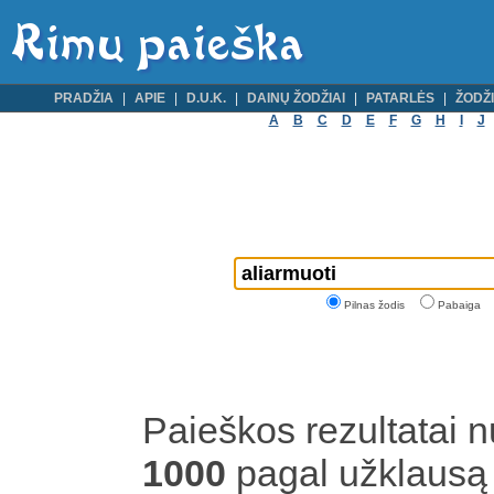
PRADŽIA
APIE
D.U.K.
DAINŲ ŽODŽIAI
PATARLĖS
ŽODŽI
A
B
C
D
E
F
G
H
I
J
Pilnas žodis
Pabaiga
Paieškos rezultatai 
1000
pagal užklaus