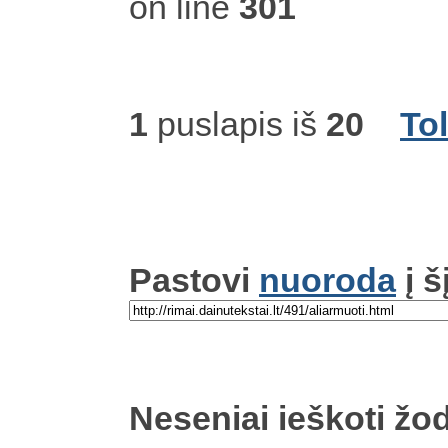
on line
301
1
puslapis iš
20
To
Pastovi
nuoroda
į š
Neseniai ieškoti žod