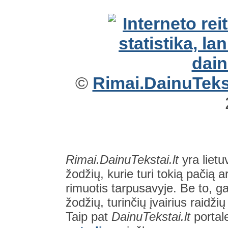
©
Rimai.DainuTekst
Rimai.DainuTekstai.lt
yra lietu
žodžių, kurie turi tokią pačią a
rimuotis tarpusavyje. Be to, gal
žodžių, turinčių įvairius raidži
Taip pat
DainuTekstai.lt
portal