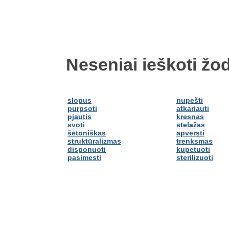
Neseniai ieškoti žod
slopus
nupešti
purpsoti
atkariauti
pjautis
kresnas
svoti
stelažas
šėtoniškas
apversti
struktūralizmas
trenksmas
disponuoti
kupetuoti
pasimesti
sterilizuoti