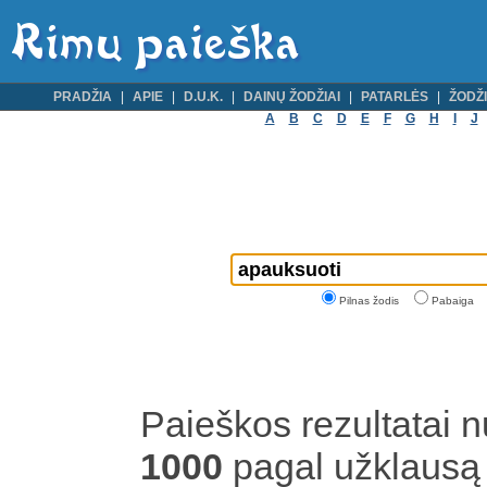
PRADŽIA
APIE
D.U.K.
DAINŲ ŽODŽIAI
PATARLĖS
ŽODŽI
A
B
C
D
E
F
G
H
I
J
Pilnas žodis
Pabaiga
Paieškos rezultatai 
1000
pagal užklaus