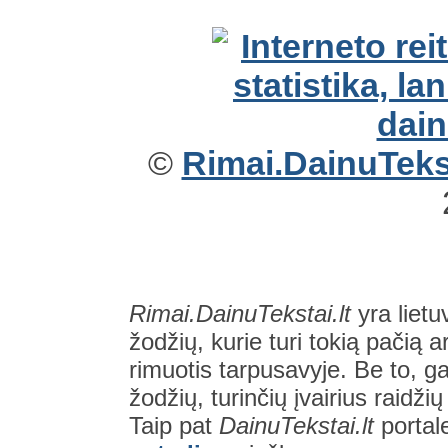
©
Rimai.DainuTekst
Rimai.DainuTekstai.lt
yra lietu
žodžių, kurie turi tokią pačią a
rimuotis tarpusavyje. Be to, gal
žodžių, turinčių įvairius raidži
Taip pat
DainuTekstai.lt
portal