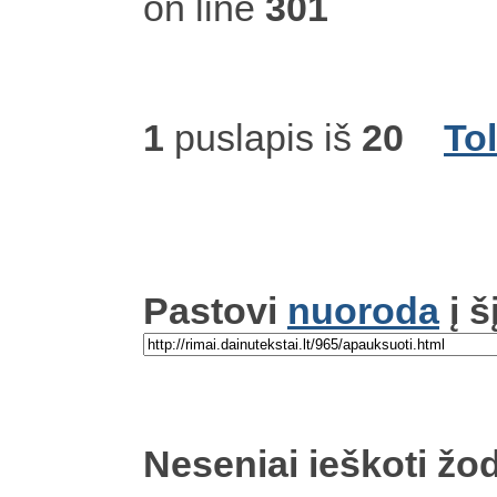
on line
301
1
puslapis iš
20
To
Pastovi
nuoroda
į š
Neseniai ieškoti žod