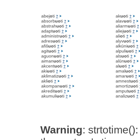
abej
o
ti
ak
uo
ti
?
?
absorb
uo
ti
alav
uo
ti
?
?
abstrah
uo
ti
aliarm
uo
ti
?
?
adapt
uo
ti
aliej
uo
ti
?
?
administr
uo
ti
ali
o
ti
?
?
adres
uo
ti
alyv
uo
ti
?
?
afiš
uo
ti
alkūni
uo
ti
?
?
agit
uo
ti
alpuli
uo
ti
?
?
aguon
uo
ti
als
uo
ti
?
?
aiman
uo
ti
alūn
uo
ti
?
?
akcent
uo
ti
al
uo
ti
?
?
aki
uo
ti
amal
uo
ti
?
?
aklimatiz
uo
ti
amar
uo
ti
?
?
akli
o
ti
amnest
uo
ti
?
akompan
uo
ti
amortiz
uo
ti
?
akredit
uo
ti
amput
uo
ti
?
?
akumuli
uo
ti
analiz
uo
ti
?
?
Warning
: strtotime():