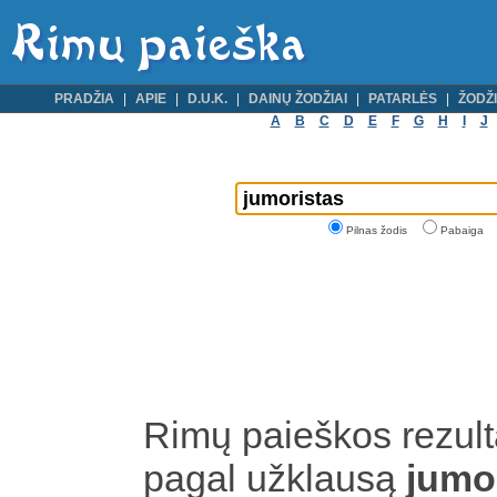
PRADŽIA
APIE
D.U.K.
DAINŲ ŽODŽIAI
PATARLĖS
ŽODŽI
A
B
C
D
E
F
G
H
I
J
Pilnas žodis
Pabaiga
Rimų paieškos rezult
pagal užklausą
jumo