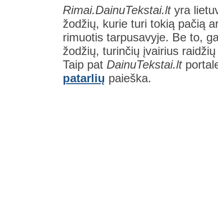
Rimai.DainuTekstai.lt
yra lietu
žodžių, kurie turi tokią pačią a
rimuotis tarpusavyje. Be to, gal
žodžių, turinčių įvairius raidži
Taip pat
DainuTekstai.lt
portal
patarlių
paieška.