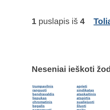
1
puslapis iš
4
Toli
Neseniai ieškoti žod
trumpavilnis
aprieti
ranguoti
sindikatas
bendravaldis
ataskaitinis
liepukas
atspirtis
chromatinis
sualiejuoti
begalis
šluoti
pamarguoti
maita