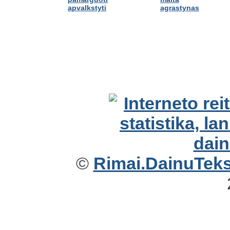
apvalkstyti
agrastynas
©
Rimai.DainuTekst