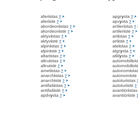
afer
i
stas
apgr
y
sta
?
?
afer
i
stė
apv
y
sta
?
?
akordeon
i
stas
artiler
i
stas
?
?
akordeon
i
stė
artiler
i
stė
?
?
aktyv
i
stas
art
i
stas
?
?
aktyv
i
stė
art
i
stė
?
?
alpin
i
stas
ate
i
stas
?
?
alpin
i
stė
atgr
y
sta
?
?
altar
i
stas
atkl
y
sta
?
?
altru
i
stas
automobil
i
st
?
altru
i
stė
automobil
i
st
?
amet
i
stas
autonom
i
sta
?
anarch
i
stas
autonom
i
stė
?
anarch
i
stė
autotur
i
stas
?
antifaš
i
stas
autotur
i
stė
?
?
antifaš
i
stė
avantiūr
i
sta
?
apdv
y
sta
avantiūr
i
stė
?