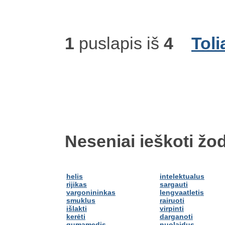
1
puslapis iš
4
Toli
Neseniai ieškoti žod
helis
intelektualus
rijikas
sargauti
vargonininkas
lengvaatletis
smuklus
rairuoti
išlakti
virpinti
kerėti
darganoti
gumamedis
nuolaidus