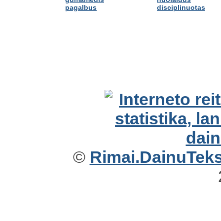
pagalbus
disciplinuotas
©
Rimai.DainuTekst