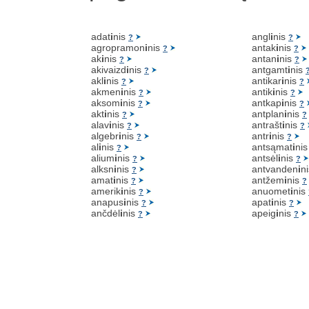
adat
i
nis
angl
i
nis
?
?
agropramon
i
nis
antak
i
nis
?
?
ak
i
nis
antan
i
nis
?
?
akivaizd
i
nis
antgamt
i
nis
?
akl
i
nis
antikar
i
nis
?
?
akmen
i
nis
antik
i
nis
?
?
aksom
i
nis
antkap
i
nis
?
?
akt
i
nis
antplan
i
nis
?
?
alav
i
nis
antrašt
i
nis
?
?
algebr
i
nis
antr
i
nis
?
?
al
i
nis
antsąmat
i
ni
?
alium
i
nis
antsėl
i
nis
?
?
alksn
i
nis
antvanden
i
n
?
amat
i
nis
antžem
i
nis
?
?
amerik
i
nis
anuomet
i
nis
?
anapus
i
nis
apat
i
nis
?
?
ančdėl
i
nis
apeig
i
nis
?
?