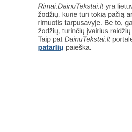
Rimai.DainuTekstai.lt
yra lietu
žodžių, kurie turi tokią pačią a
rimuotis tarpusavyje. Be to, gal
žodžių, turinčių įvairius raidži
Taip pat
DainuTekstai.lt
portal
patarlių
paieška.