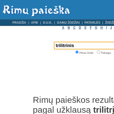
PRADŽIA
APIE
D.U.K.
DAINŲ ŽODŽIAI
PATARLĖS
ŽODŽI
A
B
C
D
E
F
G
H
I
J
Pilnas žodis
Pabaiga
Rimų paieškos rezult
pagal užklausą
trilitr