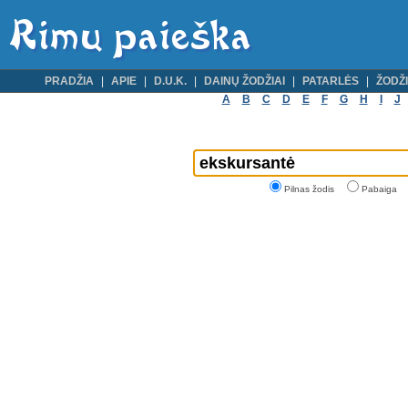
PRADŽIA
APIE
D.U.K.
DAINŲ ŽODŽIAI
PATARLĖS
ŽODŽI
A
B
C
D
E
F
G
H
I
J
Pilnas žodis
Pabaiga