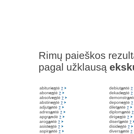
Rimų paieškos rezult
pagal užklausą
eksk
abituri
e
n
tė
debiut
a
n
tė
?
?
abon
e
n
tė
dekad
e
n
tė
?
?
absolv
e
n
tė
demonstr
a
n
?
abstin
e
n
tė
depon
e
n
tė
?
?
adjut
a
n
tė
dilet
a
n
tė
?
?
adres
a
n
tė
diplom
a
n
tė
?
?
apgr
a
n
dė
dirig
e
n
tė
?
?
arog
a
n
tė
disert
a
n
tė
?
?
asist
e
n
tė
disid
e
n
tė
?
?
aspir
a
n
tė
divers
a
n
tė
?
?