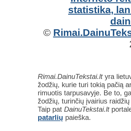
©
Rimai.DainuTekst
Rimai.DainuTekstai.lt
yra lietu
žodžių, kurie turi tokią pačią a
rimuotis tarpusavyje. Be to, gal
žodžių, turinčių įvairius raidži
Taip pat
DainuTekstai.lt
portal
patarlių
paieška.