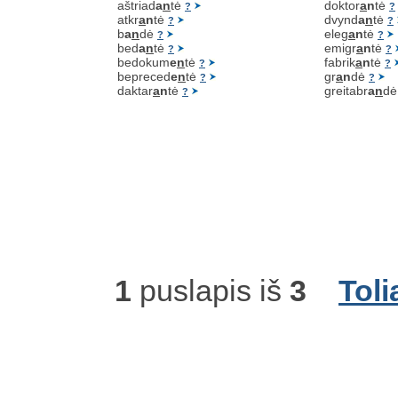
aštriad
a
n
tė
doktor
a
n
tė
?
?
atkr
a
n
tė
dvynd
a
n
tė
?
?
b
a
n
dė
eleg
a
n
tė
?
?
bed
a
n
tė
emigr
a
n
tė
?
?
bedokum
e
n
tė
fabrik
a
n
tė
?
?
bepreced
e
n
tė
gr
a
n
dė
?
?
daktar
a
n
tė
greitabr
a
n
d
?
1
puslapis iš
3
Toli