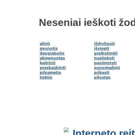
Neseniai ieškoti žod
alinti
išdrybsoti
pesnotis
išviepti
daugiabutis
graibstinėti
akmenuotas
nuplieksti
kaitrinti
pasiimstyti
praskaidrinti
sunormalinti
pilnametis
prikasti
tiektis
pilvotas