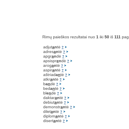
Rimų paieškos rezultatai nuo
1
iki
50
iš
111
pag
adjut
a
n
tė
?
adres
a
n
tė
?
apgr
a
n
dė
?
apsispr
e
n
dė
?
arog
a
n
tė
?
aspir
a
n
tė
?
aštriad
a
n
tė
?
atkr
a
n
tė
?
b
a
n
dė
?
bed
a
n
tė
?
bl
e
n
dė
?
daktar
a
n
tė
?
debiut
a
n
tė
?
demonstr
a
n
tė
?
dilet
a
n
tė
?
diplom
a
n
tė
?
disert
a
n
tė
?