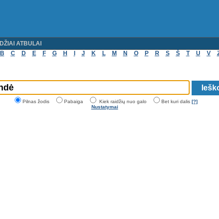
DŽIAI ATBULAI
B
C
D
E
F
G
H
I
J
K
L
M
N
O
P
R
S
Š
T
U
V
Pilnas žodis
Pabaiga
Kiek raidžių nuo galo
Bet kuri dalis
[?]
Nustatymai