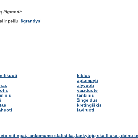
są
išgrandė
i ir peiliu
išgrandysi
nifikuoti
kiblus
aptampyti
eras
alyvuoti
otis
vaizduotė
minis
tankinis
i
žingeidus
itas
kretingiškis
ahuoti
laviruoti