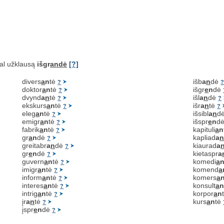
al užklausą
išgr
andė
[?]
divers
a
n
tė
išb
a
n
dė
?
doktor
a
n
tė
išgr
e
n
dė
?
dvynd
a
n
tė
išl
a
n
dė
?
?
ekskurs
a
n
tė
išr
a
n
tė
?
?
eleg
a
n
tė
išsibl
a
n
d
?
emigr
a
n
tė
išspr
e
n
d
?
fabrik
a
n
tė
kapituli
a
n
?
gr
a
n
dė
kapliad
a
?
greitabr
a
n
dė
kiaurad
a
?
gr
e
n
dė
kietaspr
a
?
guvern
a
n
tė
komedi
a
?
imigr
a
n
tė
komend
a
?
inform
a
n
tė
komers
a
?
interes
a
n
tė
konsult
a
?
intrig
a
n
tė
korpor
a
n
?
įr
a
n
tė
kurs
a
n
tė
?
įspr
e
n
dė
?