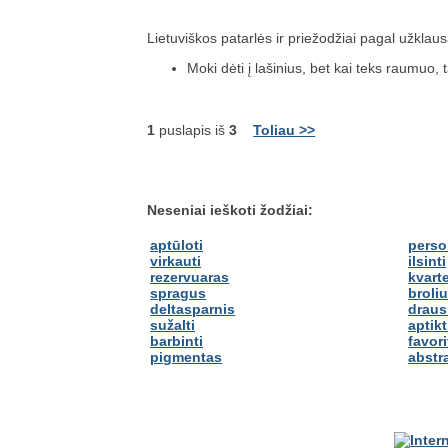
Lietuviškos patarlės ir priežodžiai pagal užklau
Moki dėti į lašinius, bet kai teks raumuo, ta
1
puslapis iš
3
Toliau >>
Neseniai ieškoti žodžiai:
aptūloti
perso
virkauti
ilsinti
rezervuaras
kvart
spragus
broliu
deltasparnis
draus
sužalti
aptikt
barbinti
favor
pigmentas
abstr