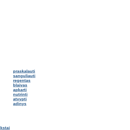
praskalauti
sanguliauti
regentas
blaivas
apkarti
nutrinti
atvypti
adinys