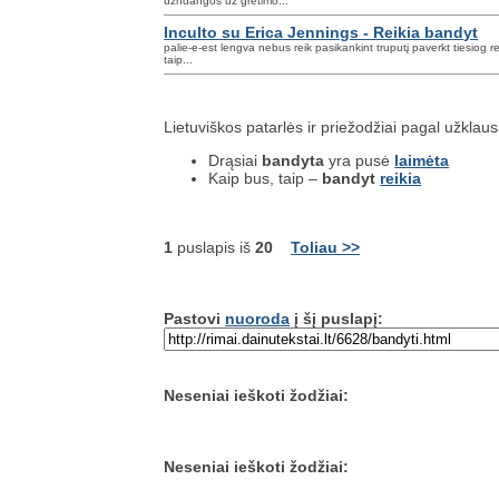
uzhdangos uz gretimo...
Inculto su Erica Jennings - Reikia bandyt
palie-e-est lengva nebus reik pasikankint truputį paverkt tiesiog r
taip...
Lietuviškos patarlės ir priežodžiai pagal užklau
Drąsiai
bandyta
yra pusė
laimėta
Kaip bus, taip –
bandyt
reikia
1
puslapis iš
20
Toliau >>
Pastovi
nuoroda
į šį puslapį:
Neseniai ieškoti žodžiai:
Neseniai ieškoti žodžiai: