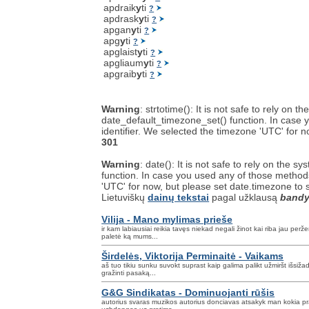
apdraik
y
ti
?
apdrask
y
ti
?
apgan
y
ti
?
apg
y
ti
?
apglaist
y
ti
?
apgliaum
y
ti
?
apgraib
y
ti
?
Warning
: strtotime(): It is not safe to rely on
date_default_timezone_set() function. In case y
identifier. We selected the timezone 'UTC' for 
301
Warning
: date(): It is not safe to rely on the
function. In case you used any of those methods 
'UTC' for now, but please set date.timezone to 
Lietuviškų
dainų tekstai
pagal užklausą
bandy
Vilija - Mano mylimas prieše
ir kam labiausiai reikia tavęs niekad negali žinot kai riba jau perž
paletė ką mums...
Širdelės, Viktorija Perminaitė - Vaikams
aš tuo tikiu sunku suvokt suprast kaip galima palikt užmiršt išsiž
gražinti pasaką...
G&G Sindikatas - Dominuojanti rūšis
autorius svaras muzikos autorius donciavas atsakyk man kokia 