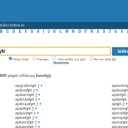
DŽIAI ATBULAI
B
C
D
E
F
G
H
I
J
K
L
M
N
O
P
R
S
Š
T
U
V
Pilnas žodis
Pabaiga
Kiek raidžių nuo galo
Bet kuri dalis
[?]
Nustatymai
000
pagal užklausą
band
yti
apgraibst
y
ti
aplankst
?
apibad
y
ti
aplaup
y
t
?
apibarst
y
ti
apled
y
ti
?
apibraid
y
ti
aplipd
y
t
?
apibrauk
y
ti
apl
y
ti
?
?
apiplik
y
ti
apmain
y
?
apipust
y
ti
apmald
y
?
apkaiš
y
ti
apmąst
y
?
apkamš
y
ti
apmat
y
t
?
apkapst
y
ti
apraizg
y
?