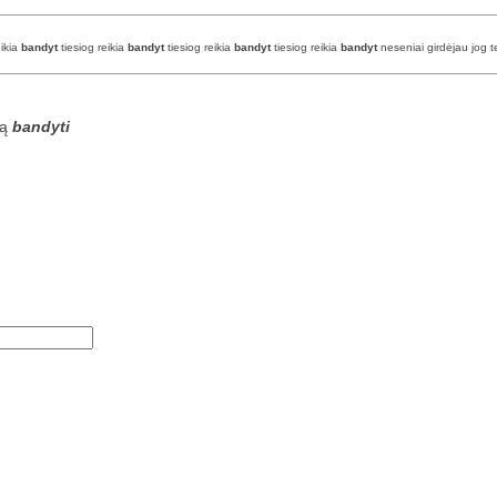
eikia
bandyt
tiesiog reikia
bandyt
tiesiog reikia
bandyt
tiesiog reikia
bandyt
neseniai girdėjau jog te
są
bandyti