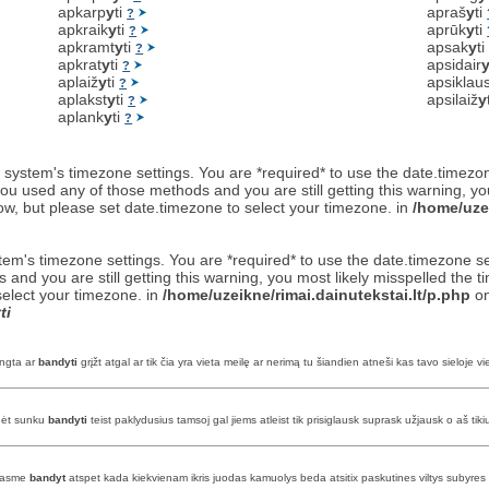
apkarp
y
ti
apraš
y
ti
?
apkraik
y
ti
aprūk
y
ti
?
apkramt
y
ti
apsak
y
t
?
apkrat
y
ti
apsidair
?
aplaiž
y
ti
apsiklau
?
aplakst
y
ti
apsilaiž
y
?
aplank
y
ti
?
 the system's timezone settings. You are *required* to use the date.timezo
ou used any of those methods and you are still getting this warning, yo
now, but please set date.timezone to select your timezone. in
/home/uzei
 system's timezone settings. You are *required* to use the date.timezone 
and you are still getting this warning, you most likely misspelled the 
select your timezone. in
/home/uzeikne/rimai.dainutekstai.lt/p.php
on
ti
engta ar
bandyti
grįžt atgal ar tik čia yra vieta meilę ar nerimą tu šiandien atneši kas tavo sieloj
adėt sunku
bandyti
teist paklydusius tamsoj gal jiems atleist tik prisiglausk suprask užjausk o aš ti
prasme
bandyt
atspet kada kiekvienam ikris juodas kamuolys beda atsitix paskutines viltys subyres 