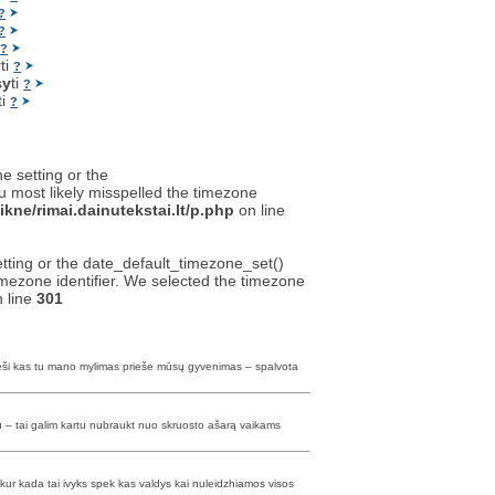
?
?
i
?
y
ti
?
s
y
ti
?
ti
?
ne setting or the
u most likely misspelled the timezone
kne/rimai.dainutekstai.lt/p.php
on line
setting or the date_default_timezone_set()
timezone identifier. We selected the timezone
 line
301
e vieši kas tu mano mylimas prieše mūsų gyvenimas – spalvota
kiu – tai galim kartu nubraukt nuo skruosto ašarą vaikams
kur kada tai ivyks spek kas valdys kai nuleidzhiamos visos