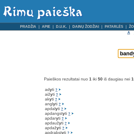
PRADŽIA
APIE
D.U.K.
DAINŲ ŽODŽIAI
PATARLĖS
ŽO
A
Paieškos rezultatai nuo
1
iki
50
iš daugiau nei
1
ad
y
ti
?
aiž
y
ti
?
ak
y
ti
?
angl
y
ti
?
apdal
y
ti
?
apdangst
y
ti
?
apdar
y
ti
?
apdauž
y
ti
?
apdaž
y
ti
?
apdrabst
y
ti
?