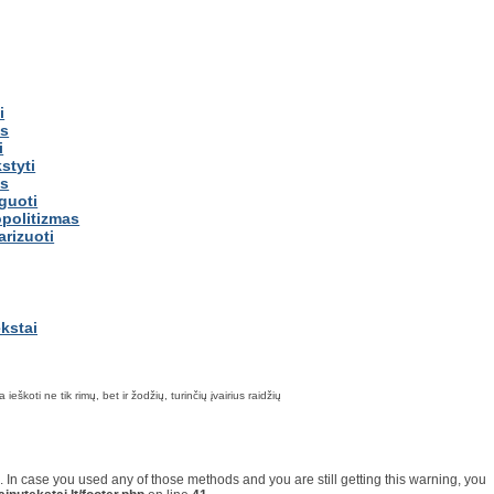
i
is
i
styti
us
guoti
politizmas
arizuoti
škoti ne tik rimų, bet ir žodžių, turinčių įvairius raidžių
on. In case you used any of those methods and you are still getting this warning, you