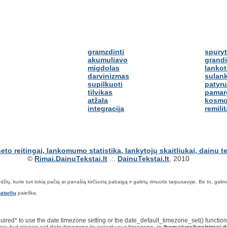
gramzdinti
spuryt
akumuliavo
grand
migdolas
lankot
darvinizmas
sulank
supilkuoti
patyr
tilvikas
pamar
atžala
kosmo
integracija
remilit
©
Rimai.DainuTekstai.lt
.:.
DainuTekstai.lt
, 2010
ių, kurie turi tokią pačią ar panašią kirčiuotą pabaigą ir galėtų rimuotis tarpusavyje. Be to, galima ie
atarlių
paieška.
*required* to use the date.timezone setting or the date_default_timezone_set() functi