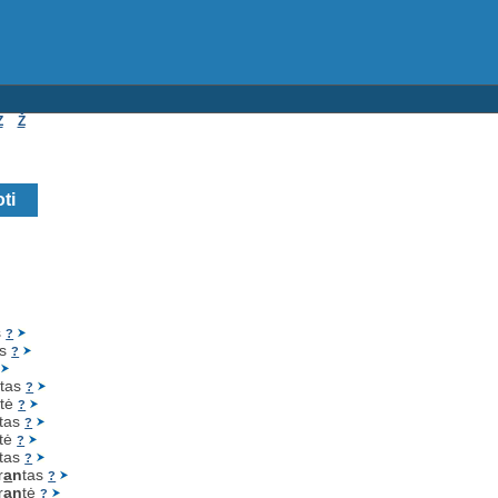
Z
Ž
s
?
as
?
n
tas
?
n
tė
?
tas
?
tė
?
tas
?
r
a
n
tas
?
r
a
n
tė
?