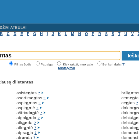
DŽIAI ATBULAI
B
C
D
E
F
G
H
I
J
K
L
M
N
O
P
R
S
Š
T
U
V
Pilnas žodis
Pabaiga
Kiek raidžių nuo galo
Bet kuri dalis
[?]
Nustatymai
klausą
dilet
antas
asist
e
n
tas
brili
a
n
ta
?
asortim
e
n
tas
cem
e
n
t
?
aspir
a
n
tas
c
e
n
tas
?
?
aspir
a
n
tė
daktar
a
?
aštriad
a
n
tė
daktar
a
?
atgal
a
n
da
debiut
a
n
?
atk
a
n
da
debiut
a
n
?
atkr
a
n
tė
dekad
e
n
?
atpr
a
n
ta
demonst
?
atr
a
n
da
demonst
?