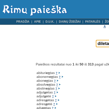
PRADŽIA
APIE
D.U.K.
DAINŲ ŽODŽIAI
PATARLĖS
ŽO
A
Paieškos rezultatai nuo
1
iki
50
iš
313
pagal už
abituri
e
n
tas
?
abonem
e
n
tas
?
abon
e
n
tas
?
absolv
e
n
tas
?
abstin
e
n
tas
?
adjut
a
n
tas
?
adjut
a
n
tė
?
adres
a
n
tas
?
adres
a
n
tė
?
adv
e
n
tas
?