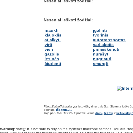
Neseniai ieškoti žodžiai:
Neseniai ieškoti žodžiai:
niaukti
įgalinti
klajoklis
tvorinis
atlaikyti
autotransportas
virti
varliakojis
vien
primeškerioti
gazolis
nurašyti
lesinės
nugriauti
čiurlenti
smurgti
Rimai.DainuTekstai.lt
yra lietuviškų rimų paieška. Sistema ieško žodž
derinius.
Išsamiau...
Taip pat
DainuTekstai.lt
portale veikia
dainų tekstų
ir
lietuviškų p
Warning
: date(): It is not safe to rely on the system's timezone settings. You are 