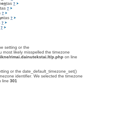
m
e
n
tas
?
n
tas
?
s
?
a
n
tas
?
s
?
ė
?
ne setting or the
u most likely misspelled the timezone
kne/rimai.dainutekstai.lt/p.php
on line
setting or the date_default_timezone_set()
timezone identifier. We selected the timezone
 line
301