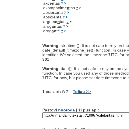
akc
e
n
tas
?
akompanim
e
n
tas
?
apsipr
a
n
ta
?
apskr
e
n
ta
?
argum
e
n
tas
?
arog
a
n
tas
?
arog
a
n
tė
?
Warning
: strtotime(): It is not safe to rely on
date_default_timezone_set() function. In case y
identifier. We selected the timezone 'UTC' for 
301
Warning
: date(): It is not safe to rely on the
function. In case you used any of those methods 
'UTC' for now, but please set date.timezone to 
1
puslapis iš
7
Toliau >>
Pastovi
nuoroda
į šį puslapį: