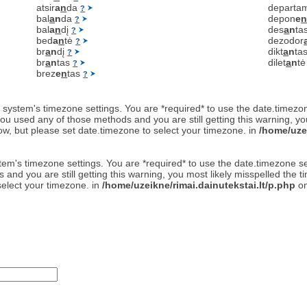
atsir
a
n
da
departa
?
bal
a
n
da
depon
e
?
bal
a
n
dį
des
a
n
ta
?
bed
a
n
tė
dezodor
?
br
a
n
dį
dikt
a
n
ta
?
br
a
n
tas
dilet
a
n
t
?
brez
e
n
tas
?
 the system's timezone settings. You are *required* to use the date.timezo
ou used any of those methods and you are still getting this warning, yo
now, but please set date.timezone to select your timezone. in
/home/uzei
 system's timezone settings. You are *required* to use the date.timezone 
and you are still getting this warning, you most likely misspelled the 
select your timezone. in
/home/uzeikne/rimai.dainutekstai.lt/p.php
on