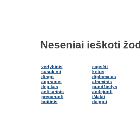
Neseniai ieškoti žod
vertybinis
capsėti
susukinti
kritus
dingo
diplomatas
apgrabus
atraminis
degikas
puodžiedys
antikarinis
apdejuoti
preparuoti
išlakti
buitinis
daigoti