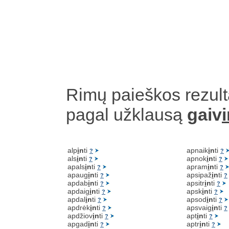
Rimų paieškos rezult
pagal užklausą
gaiv
i
alp
i
n
ti
apnaik
i
n
ti
?
?
als
i
n
ti
apnok
i
n
ti
?
?
apals
i
n
ti
apram
i
n
ti
?
?
apaug
i
n
ti
apsipaž
i
n
ti
?
?
apdab
i
n
ti
apsitr
i
n
ti
?
?
apdaig
i
n
ti
apsk
i
n
ti
?
?
apdal
i
n
ti
apsod
i
n
ti
?
?
apdrėk
i
n
ti
apsvaig
i
n
ti
?
?
apdžiov
i
n
ti
apt
i
n
ti
?
?
apgad
i
n
ti
aptr
i
n
ti
?
?