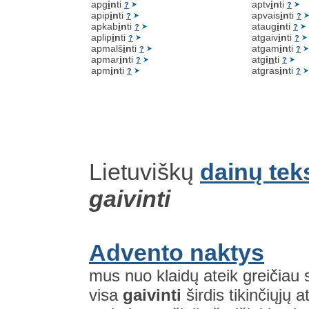
apg
i
n
ti
aptv
i
n
ti
?
?
apip
i
n
ti
apvais
i
n
ti
?
?
apkab
i
n
ti
ataug
i
n
ti
?
?
aplip
i
n
ti
atgaiv
i
n
ti
?
?
apmalš
i
n
ti
atgam
i
n
ti
?
?
apmar
i
n
ti
atg
i
n
ti
?
?
apm
i
n
ti
atgras
i
n
ti
?
?
Lietuviškų
dainų tek
gaivinti
Advento naktys
mus nuo klaidų ateik greičiau s
visa
gaivinti
širdis tikinčiųjų