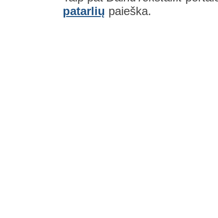
patarlių
paieška.