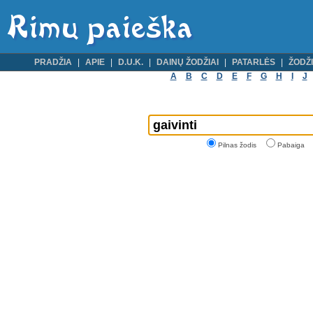
PRADŽIA
APIE
D.U.K.
DAINŲ ŽODŽIAI
PATARLĖS
ŽODŽI
A
B
C
D
E
F
G
H
I
J
Pilnas žodis
Pabaiga