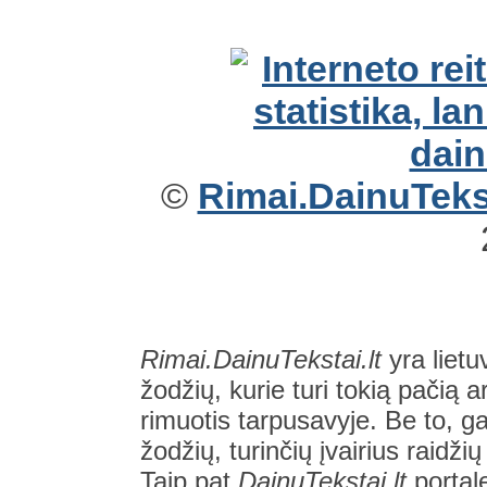
©
Rimai.DainuTekst
Rimai.DainuTekstai.lt
yra lietu
žodžių, kurie turi tokią pačią a
rimuotis tarpusavyje. Be to, gal
žodžių, turinčių įvairius raidži
Taip pat
DainuTekstai.lt
portal