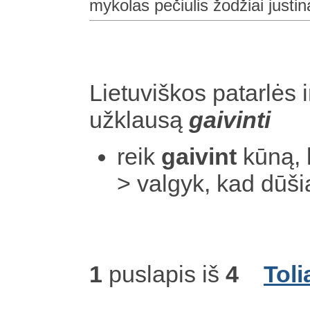
mykolas pečiulis žodžiai justina
Lietuviškos patarlės i
užklausą
gaivinti
reik
gaivint
kūną, 
> valgyk, kad dūš
1
puslapis iš
4
Toli