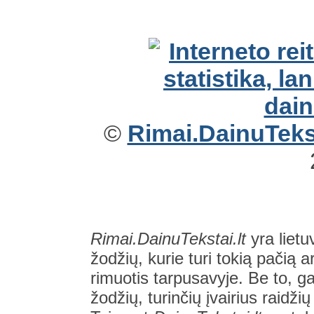
©
Rimai.DainuTekst
Rimai.DainuTekstai.lt
yra lietu
žodžių, kurie turi tokią pačią a
rimuotis tarpusavyje. Be to, gal
žodžių, turinčių įvairius raidži