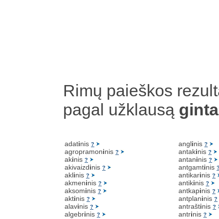
Rimų paieškos rezult
pagal užklausą
ginta
adat
i
nis
angl
i
nis
?
?
agropramon
i
nis
antak
i
nis
?
?
ak
i
nis
antan
i
nis
?
?
akivaizd
i
nis
antgamt
i
nis
?
akl
i
nis
antikar
i
nis
?
?
akmen
i
nis
antik
i
nis
?
?
aksom
i
nis
antkap
i
nis
?
?
akt
i
nis
antplan
i
nis
?
?
alav
i
nis
antrašt
i
nis
?
?
algebr
i
nis
antr
i
nis
?
?