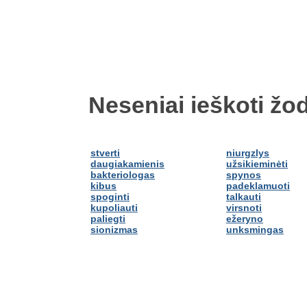
Neseniai ieškoti žod
stverti
niurgzlys
daugiakamienis
užsikieminėti
bakteriologas
spynos
kibus
padeklamuoti
spoginti
talkauti
kupoliauti
virsnoti
paliegti
ežeryno
sionizmas
unksmingas