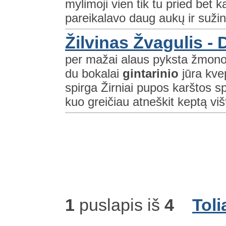
mylimoji vien tik tu pried bet ka
pareikalavo daug aukų ir sužino
Žilvinas Žvagulis - 
per mažai alaus pyksta žmonos 
du bokalai
gintarinio
jūra kve
spirga Žirniai pupos karštos s
kuo greičiau atneškit keptą viš
1
puslapis iš
4
Toli