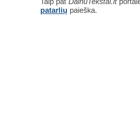
Taip pat
DainuTekstai.lt
portal
patarlių
paieška.