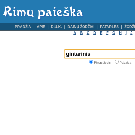
PRADŽIA
APIE
D.U.K.
DAINŲ ŽODŽIAI
PATARLĖS
ŽODŽI
A
B
C
D
E
F
G
H
I
J
Pilnas žodis
Pabaiga