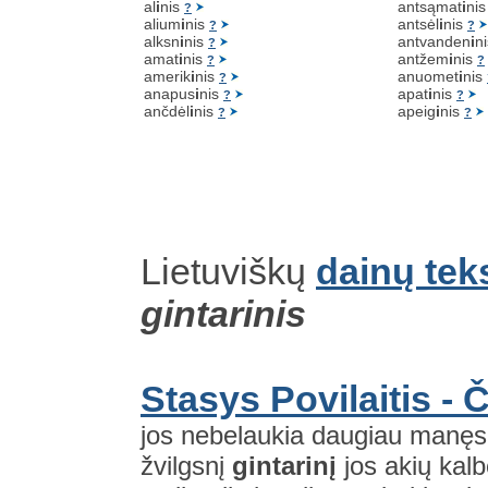
al
i
nis
antsąmat
i
ni
?
alium
i
nis
antsėl
i
nis
?
?
alksn
i
nis
antvanden
i
n
?
amat
i
nis
antžem
i
nis
?
?
amerik
i
nis
anuomet
i
nis
?
anapus
i
nis
apat
i
nis
?
?
ančdėl
i
nis
apeig
i
nis
?
?
Lietuviškų
dainų tek
gintarinis
Stasys Povilaitis -
jos nebelaukia daugiau manęs 
žvilgsnį
gintarinį
jos akių kalb