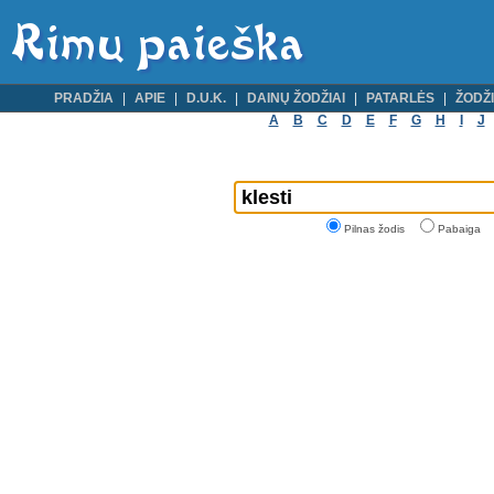
PRADŽIA
APIE
D.U.K.
DAINŲ ŽODŽIAI
PATARLĖS
ŽODŽI
A
B
C
D
E
F
G
H
I
J
Pilnas žodis
Pabaiga