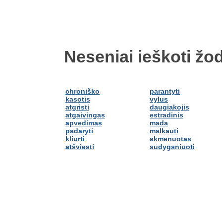
Neseniai ieškoti žod
chroniško
parantyti
kasotis
vylus
atgristi
daugiakojis
atgaivingas
estradinis
apvedimas
mada
padaryti
malkauti
kliurti
akmenuotas
atšviesti
sudygsniuoti