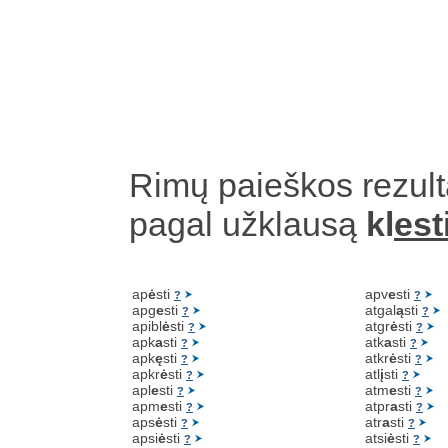
Rimų paieškos rezult
pagal užklausą
kl
est
ap
ė
sti
apv
e
sti
?
?
apg
e
sti
atgal
ą
sti
?
?
apibl
ė
sti
atgr
ė
sti
?
?
apk
a
sti
atk
a
sti
?
?
apk
ę
sti
atkr
ė
sti
?
?
apkr
ė
sti
atl
į
sti
?
?
apl
e
sti
atm
e
sti
?
?
apm
e
sti
atpr
a
sti
?
?
aps
ė
sti
atr
a
sti
?
?
apsi
ė
sti
atsi
ė
sti
?
?