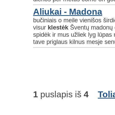
Aliukai - Madona
bučiniais o meile vienišos šird
visur
klestėk
Šventų madonų gl
spidėk ir mus užliek lyg lūpas
tave priglaus kilnus mesje sen
1
puslapis iš
4
Toli