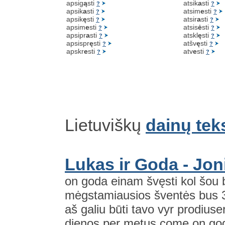
apsig
ą
sti
atsik
a
sti
?
?
apsik
a
sti
atsim
e
sti
?
?
apsik
ę
sti
atsir
a
sti
?
?
apsim
e
sti
atsis
ė
sti
?
?
apsipr
a
sti
atskl
ę
sti
?
?
apsispr
ę
sti
atšv
ę
sti
?
?
apskr
e
sti
atv
e
sti
?
?
Lietuviškų
dainų tek
Lukas ir Goda - Jon
on goda einam švęsti kol šou b
mėgstamiausios šventės bus 
aš galiu būti tavo vyr prodiu
dienos per metus come on goda