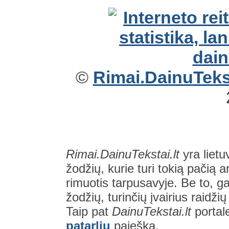
©
Rimai.DainuTekst
Rimai.DainuTekstai.lt
yra lietu
žodžių, kurie turi tokią pačią a
rimuotis tarpusavyje. Be to, gal
žodžių, turinčių įvairius raidži
Taip pat
DainuTekstai.lt
portal
patarlių
paieška.