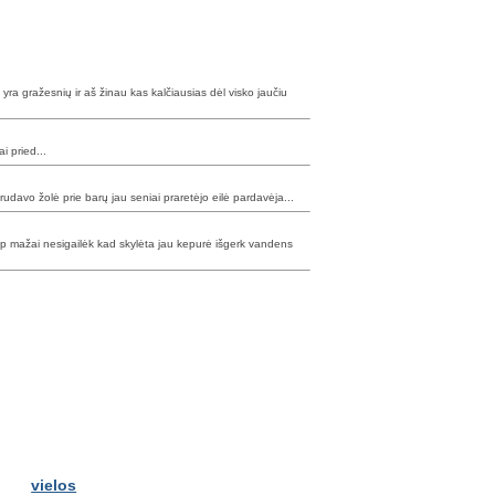
t yra gražesnių ir aš žinau kas kalčiausias dėl visko jaučiu
 pried...
rudavo žolė prie barų jau seniai praretėjo eilė pardavėja...
ip mažai nesigailėk kad skylėta jau kepurė išgerk vandens
vielos