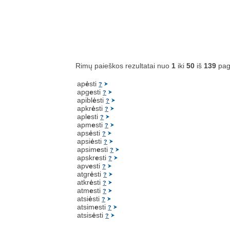
Rimų paieškos rezultatai nuo
1
iki
50
iš
139
pag
ap
ė
sti
?
apg
e
sti
?
apibl
ė
sti
?
apkr
ė
sti
?
apl
e
sti
?
apm
e
sti
?
aps
ė
sti
?
apsi
ė
sti
?
apsim
e
sti
?
apskr
e
sti
?
apv
e
sti
?
atgr
ė
sti
?
atkr
ė
sti
?
atm
e
sti
?
atsi
ė
sti
?
atsim
e
sti
?
atsis
ė
sti
?