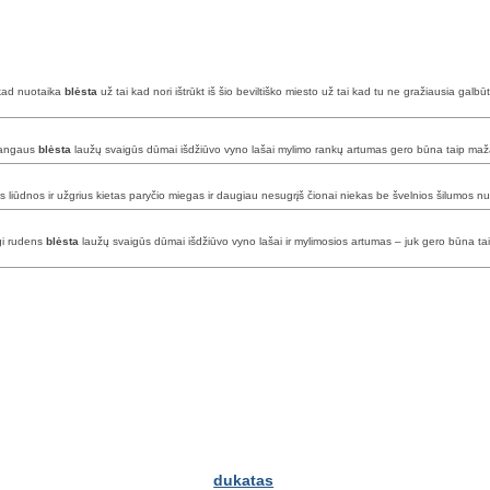
 kad nuotaika
blėsta
už tai kad nori ištrūkt iš šio beviltiško miesto už tai kad tu ne gražiausia galbū
 dangaus
blėsta
laužų svaigūs dūmai išdžiūvo vyno lašai mylimo rankų artumas gero būna taip mažai
s liūdnos ir užgrius kietas paryčio miegas ir daugiau nesugrįš čionai niekas be švelnios šilumos nu
igi rudens
blėsta
laužų svaigūs dūmai išdžiūvo vyno lašai ir mylimosios artumas – juk gero būna ta
dukatas