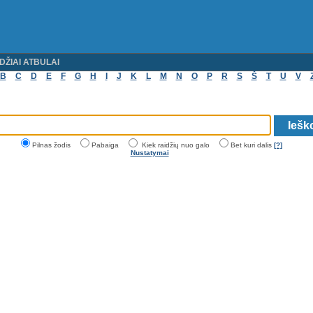
DŽIAI ATBULAI
B
C
D
E
F
G
H
I
J
K
L
M
N
O
P
R
S
Š
T
U
V
Pilnas žodis
Pabaiga
Kiek raidžių nuo galo
Bet kuri dalis
[?]
Nustatymai