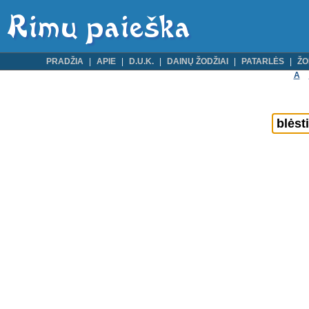
PRADŽIA
APIE
D.U.K.
DAINŲ ŽODŽIAI
PATARLĖS
ŽO
A