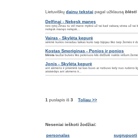
Lietuviškų
dainų tekstai
pagal užklausą
blėsti
Delfinai - Nekęsk manęs
nes rytoj Žinau tu vėl mane mylėsi už tai kad vakarą vėsta už tai
nekęsk manęs nekęsk...
Vairas - Skylėta kepurė
sėkmė kurios neradau laikas kurio taip bijojau liko tarp žemės ir
Kostas Smoriginas - Ponios ir ponios
blėsta
laužai bulvės liks pelenuos kils didžiulė naktis viršum žemė
Jonis - Skylėta kepurė
ant akmens ir prisimink tai kas buvo ar nebuvo kely nuo rudens l
atsisėdęs ant akmens ir...
1
puslapis iš
3
Toliau >>
Neseniai ieškoti žodžiai:
personalas
sugrupuoti