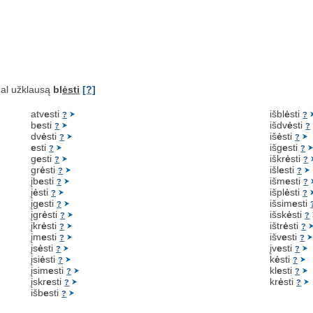
al užklausą
bl
ėsti
[?]
atv
e
sti
išbl
ė
sti
?
?
b
e
sti
išdv
ė
sti
?
?
dv
ė
sti
iš
ė
sti
?
?
e
sti
išg
e
sti
?
?
g
e
sti
iškr
ė
sti
?
?
gr
ė
sti
išl
e
sti
?
?
įb
e
sti
išm
e
sti
?
?
į
ė
sti
išpl
ė
sti
?
?
įg
e
sti
išsim
e
sti
?
įgr
ė
sti
išsk
ė
sti
?
?
įkr
ė
sti
ištr
ė
sti
?
?
įm
e
sti
išv
e
sti
?
?
įs
ė
sti
įv
e
sti
?
?
įsi
ė
sti
k
ė
sti
?
?
įsim
e
sti
kl
e
sti
?
?
įskr
e
sti
kr
ė
sti
?
?
išb
e
sti
?