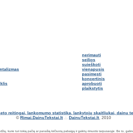
nerimauti
seilios
suieškoti
ntalizmas
vienapusis
pasimesti
koncertinis
klis
aprobuoti
plaikstytis
©
Rimai.DainuTekstai.lt
.:.
DainuTekstai.lt
, 2010
ių, kurie turi tokią pačią ar panašią kirčiuotą pabaigą ir galėtų rimuotis tarpusavyje. Be to, galima ie