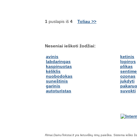
1
puslapis iš
4
Toliau >>
Neseniai ieškoti žodžiai:
avinis
ketinis
labdaringas
lopinys
kaspinuotas
plikas
kėliklis
sentime
nuobodokas
ozonas
suneštinis
jukdyti
garinis
pakaruo
autoturistas
suvokti
Rimai.DainuTekstai.lt
yra lietuviškų rimų paieška. Sistema ieško žodž