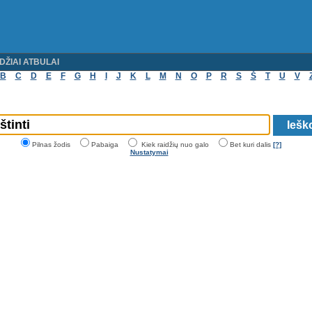
DŽIAI ATBULAI
B
C
D
E
F
G
H
I
J
K
L
M
N
O
P
R
S
Š
T
U
V
Pilnas žodis
Pabaiga
Kiek raidžių nuo galo
Bet kuri dalis
[?]
Nustatymai