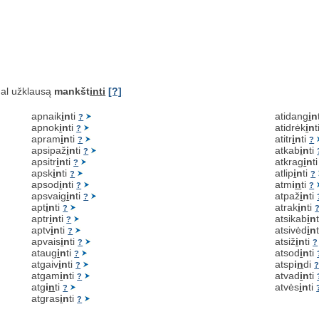
al užklausą
mankšt
inti
[?]
apnaik
i
n
ti
atidang
i
n
?
apnok
i
n
ti
atidrėk
i
n
t
?
apram
i
n
ti
atitr
i
n
ti
?
?
apsipaž
i
n
ti
atkab
i
n
ti
?
apsitr
i
n
ti
atkrag
i
n
t
?
apsk
i
n
ti
atlip
i
n
ti
?
?
apsod
i
n
ti
atm
i
n
ti
?
?
apsvaig
i
n
ti
atpaž
i
n
ti
?
apt
i
n
ti
atrak
i
n
ti
?
aptr
i
n
ti
atsikab
i
n
?
aptv
i
n
ti
atsivėd
i
n
?
apvais
i
n
ti
atsiž
i
n
ti
?
?
ataug
i
n
ti
atsod
i
n
ti
?
atgaiv
i
n
ti
atsp
i
n
di
?
atgam
i
n
ti
atvad
i
n
ti
?
atg
i
n
ti
atvės
i
n
ti
?
atgras
i
n
ti
?