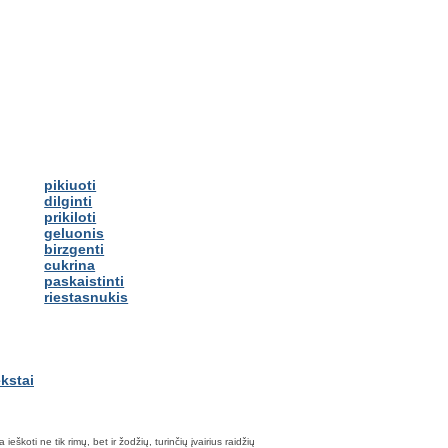
pikiuoti
dilginti
prikiloti
geluonis
birzgenti
cukrina
paskaistinti
riestasnukis
škoti ne tik rimų, bet ir žodžių, turinčių įvairius raidžių