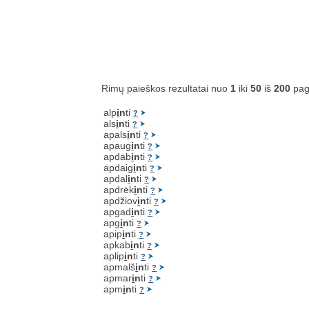
Rimų paieškos rezultatai nuo
1
iki
50
iš
200
pag
alp
i
n
ti
?
als
i
n
ti
?
apals
i
n
ti
?
apaug
i
n
ti
?
apdab
i
n
ti
?
apdaig
i
n
ti
?
apdal
i
n
ti
?
apdrėk
i
n
ti
?
apdžiov
i
n
ti
?
apgad
i
n
ti
?
apg
i
n
ti
?
apip
i
n
ti
?
apkab
i
n
ti
?
aplip
i
n
ti
?
apmalš
i
n
ti
?
apmar
i
n
ti
?
apm
i
n
ti
?