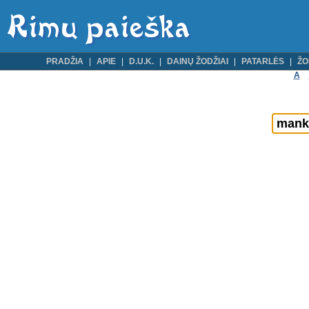
PRADŽIA
APIE
D.U.K.
DAINŲ ŽODŽIAI
PATARLĖS
ŽO
A