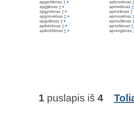
apgerb
i
mas
apkrov
i
mas
?
apgij
i
mas
apmet
i
mas
?
?
apgyn
i
mas
apmir
i
mas
?
?
apgriov
i
mas
apmov
i
mas
?
apgul
i
mas
apmuš
i
mas
?
apibėr
i
mas
apneš
i
mas
?
?
apibrėž
i
mas
apreng
i
mas
?
1
puslapis iš
4
Toli