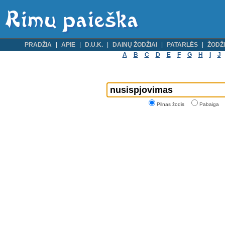
PRADŽIA
APIE
D.U.K.
DAINŲ ŽODŽIAI
PATARLĖS
ŽODŽI
A
B
C
D
E
F
G
H
I
J
Pilnas žodis
Pabaiga