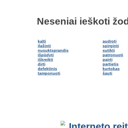
Neseniai ieškoti žod
kalti
audroti
įlašinti
spirginti
nusuktsprandis
sutikti
išpūdyti
patronuoti
iškreikti
pairti
dirti
partietis
defektinis
kurtokas
tamponuoti
šauti