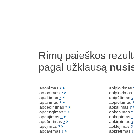
Rimų paieškos rezult
pagal užklausą
nusi
anon
i
mas
apipjov
i
mas
?
anton
i
mas
apiplov
i
mas
?
apak
i
mas
apipūt
i
mas
?
?
apav
i
mas
apjuok
i
mas
?
apdegin
i
mas
apkal
i
mas
?
?
apdeng
i
mas
apkas
i
mas
?
?
apduj
i
mas
apkep
i
mas
?
?
apdūm
i
mas
apkirp
i
mas
?
?
apėj
i
mas
apkloj
i
mas
?
?
apgav
i
mas
apkrėt
i
mas
?
?