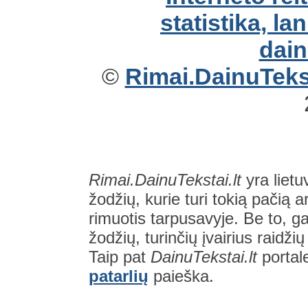
©
Rimai.DainuTekst
Rimai.DainuTekstai.lt
yra lietu
žodžių, kurie turi tokią pačią a
rimuotis tarpusavyje. Be to, gal
žodžių, turinčių įvairius raidži
Taip pat
DainuTekstai.lt
portal
patarlių
paieška.